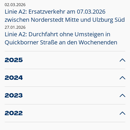
02.03.2026
Linie A2: Ersatzverkehr am 07.03.2026
zwischen Norderstedt Mitte und Ulzburg Süd
27.01.2026
Linie A2: Durchfahrt ohne Umsteigen in
Quickborner Straße an den Wochenenden
2025
23.12.2025
28
Projekt S5: Start der Bauarbeiten am
F
2024
Bahnhof Henstedt-Ulzburg im Januar 2026
10.12.2024
28
Großprojekt S5: Sperrung der Bahnstraße in
F
2023
Ellerau mit Ausweitung des Ersatzverkehrs
20.12.2023
14
Schleswig-Holstein verlängert den
A
2022
Verkehrsvertrag der AKN und bestellt den
T
22.12.2022
12
Expresszug für die Strecke Norderstedt -
Baustart S21 am 16.01.2023: Fahrplan
B