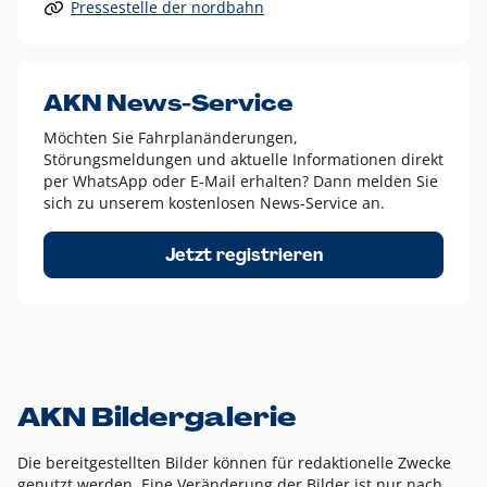
Pressestelle der nordbahn
Alle anderen Logo-Varianten dürfen nur in Ausnahmefällen
eingesetzt werden und bedürfen der vorherigen Absprache
mit der Marketingabteilung.
Diese Ausnahmen sind zum Beispiel:
AKN News-Service
weißes Logo auf anderen farbigen Hintergründen als
Möchten Sie Fahrplanänderungen,
dem AKN Blau,
Störungsmeldungen und aktuelle Informationen direkt
weißes Logo auf Fotohintergründen,
per WhatsApp oder E-Mail erhalten? Dann melden Sie
sich zu unserem kostenlosen News-Service an.
schwarzes Logo für reine Schwarz-Weiß-Umsetzungen
Um das Logo herum muss ein Schutzraum von jeweils einer
Jetzt registrieren
Höhe bzw. Breite des N aus AKN in alle Richtungen
eingehalten werden – ausgehend vom AKN Schriftzug. In
diesem Bereich dürfen keine anderen Logos, Grafikelemente
oder Ähnliches platziert werden.
AKN Bildergalerie
Die bereitgestellten Bilder können für redaktionelle Zwecke
genutzt werden. Eine Veränderung der Bilder ist nur nach