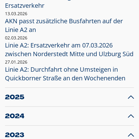
Ersatzverkehr
13.03.2026
AKN passt zusätzliche Busfahrten auf der
Linie A2 an
02.03.2026
Linie A2: Ersatzverkehr am 07.03.2026
zwischen Norderstedt Mitte und Ulzburg Süd
27.01.2026
Linie A2: Durchfahrt ohne Umsteigen in
Quickborner Straße an den Wochenenden
2025
23.12.2025
28
Projekt S5: Start der Bauarbeiten am
F
2024
Bahnhof Henstedt-Ulzburg im Januar 2026
10.12.2024
28
Großprojekt S5: Sperrung der Bahnstraße in
F
2023