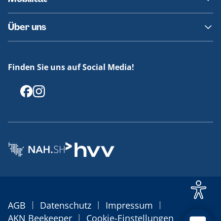
Fundsachen
Häufige Fragen
Barrierefreies Reisen
Über uns
Erklärung Barrierefreiheit
Historie
Medienportal
Finden Sie uns auf Social Media!
Offenlegungen
|
|
|
AGB
Datenschutz
Impressum
|
AKN Beekeeper
Cookie-Einstellungen