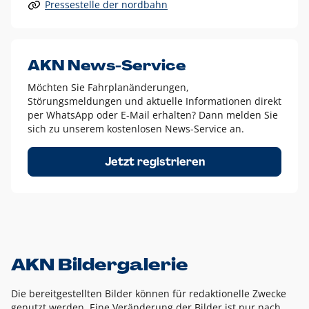
Pressestelle der nordbahn
Alle anderen Logo-Varianten dürfen nur in Ausnahmefällen
eingesetzt werden und bedürfen der vorherigen Absprache
mit der Marketingabteilung.
Diese Ausnahmen sind zum Beispiel:
AKN News-Service
weißes Logo auf anderen farbigen Hintergründen als
Möchten Sie Fahrplanänderungen,
dem AKN Blau,
Störungsmeldungen und aktuelle Informationen direkt
weißes Logo auf Fotohintergründen,
per WhatsApp oder E-Mail erhalten? Dann melden Sie
sich zu unserem kostenlosen News-Service an.
schwarzes Logo für reine Schwarz-Weiß-Umsetzungen
Um das Logo herum muss ein Schutzraum von jeweils einer
Jetzt registrieren
Höhe bzw. Breite des N aus AKN in alle Richtungen
eingehalten werden – ausgehend vom AKN Schriftzug. In
diesem Bereich dürfen keine anderen Logos, Grafikelemente
oder Ähnliches platziert werden.
AKN Bildergalerie
Die bereitgestellten Bilder können für redaktionelle Zwecke
genutzt werden. Eine Veränderung der Bilder ist nur nach