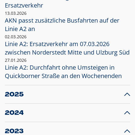
Ersatzverkehr
13.03.2026
AKN passt zusätzliche Busfahrten auf der
Linie A2 an
02.03.2026
Linie A2: Ersatzverkehr am 07.03.2026
zwischen Norderstedt Mitte und Ulzburg Süd
27.01.2026
Linie A2: Durchfahrt ohne Umsteigen in
Quickborner Straße an den Wochenenden
2025
23.12.2025
28
Projekt S5: Start der Bauarbeiten am
F
2024
Bahnhof Henstedt-Ulzburg im Januar 2026
10.12.2024
28
Großprojekt S5: Sperrung der Bahnstraße in
F
2023