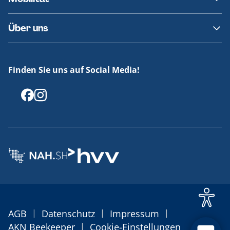
Fundsachen
Häufige Fragen
Barrierefreies Reisen
Über uns
Erklärung Barrierefreiheit
Historie
Medienportal
Finden Sie uns auf Social Media!
Offenlegungen
|
|
|
AGB
Datenschutz
Impressum
|
AKN Beekeeper
Cookie-Einstellungen