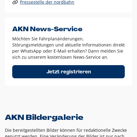
Pressestelle der nordbahn
Alle anderen Logo-Varianten dürfen nur in Ausnahmefällen
eingesetzt werden und bedürfen der vorherigen Absprache
mit der Marketingabteilung.
Diese Ausnahmen sind zum Beispiel:
AKN News-Service
weißes Logo auf anderen farbigen Hintergründen als
Möchten Sie Fahrplanänderungen,
dem AKN Blau,
Störungsmeldungen und aktuelle Informationen direkt
weißes Logo auf Fotohintergründen,
per WhatsApp oder E-Mail erhalten? Dann melden Sie
sich zu unserem kostenlosen News-Service an.
schwarzes Logo für reine Schwarz-Weiß-Umsetzungen
Um das Logo herum muss ein Schutzraum von jeweils einer
Jetzt registrieren
Höhe bzw. Breite des N aus AKN in alle Richtungen
eingehalten werden – ausgehend vom AKN Schriftzug. In
diesem Bereich dürfen keine anderen Logos, Grafikelemente
oder Ähnliches platziert werden.
AKN Bildergalerie
Die bereitgestellten Bilder können für redaktionelle Zwecke
genutzt werden. Eine Veränderung der Bilder ist nur nach