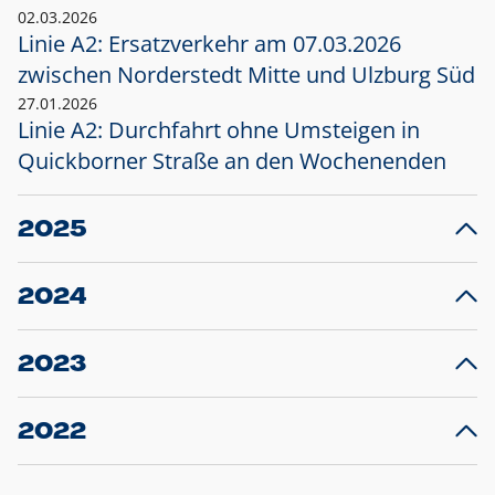
02.03.2026
Linie A2: Ersatzverkehr am 07.03.2026
zwischen Norderstedt Mitte und Ulzburg Süd
27.01.2026
Linie A2: Durchfahrt ohne Umsteigen in
Quickborner Straße an den Wochenenden
2025
23.12.2025
28
Projekt S5: Start der Bauarbeiten am
F
2024
Bahnhof Henstedt-Ulzburg im Januar 2026
10.12.2024
28
Großprojekt S5: Sperrung der Bahnstraße in
F
2023
Ellerau mit Ausweitung des Ersatzverkehrs
20.12.2023
14
Schleswig-Holstein verlängert den
A
2022
Verkehrsvertrag der AKN und bestellt den
T
22.12.2022
12
Expresszug für die Strecke Norderstedt -
Baustart S21 am 16.01.2023: Fahrplan
B