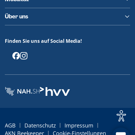
Fundsachen
Häufige Fragen
Barrierefreies Reisen
Über uns
Erklärung Barrierefreiheit
Historie
Medienportal
Finden Sie uns auf Social Media!
Offenlegungen
|
|
|
AGB
Datenschutz
Impressum
|
AKN Beekeeper
Cookie-Einstellungen