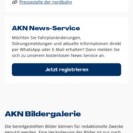
Pressestelle der nordbahn
Alle anderen Logo-Varianten dürfen nur in Ausnahmefällen
eingesetzt werden und bedürfen der vorherigen Absprache
mit der Marketingabteilung.
Diese Ausnahmen sind zum Beispiel:
AKN News-Service
weißes Logo auf anderen farbigen Hintergründen als
Möchten Sie Fahrplanänderungen,
dem AKN Blau,
Störungsmeldungen und aktuelle Informationen direkt
weißes Logo auf Fotohintergründen,
per WhatsApp oder E-Mail erhalten? Dann melden Sie
sich zu unserem kostenlosen News-Service an.
schwarzes Logo für reine Schwarz-Weiß-Umsetzungen
Um das Logo herum muss ein Schutzraum von jeweils einer
Jetzt registrieren
Höhe bzw. Breite des N aus AKN in alle Richtungen
eingehalten werden – ausgehend vom AKN Schriftzug. In
diesem Bereich dürfen keine anderen Logos, Grafikelemente
oder Ähnliches platziert werden.
AKN Bildergalerie
Die bereitgestellten Bilder können für redaktionelle Zwecke
genutzt werden. Eine Veränderung der Bilder ist nur nach