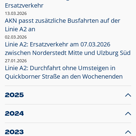
Ersatzverkehr
13.03.2026
AKN passt zusätzliche Busfahrten auf der
Linie A2 an
02.03.2026
Linie A2: Ersatzverkehr am 07.03.2026
zwischen Norderstedt Mitte und Ulzburg Süd
27.01.2026
Linie A2: Durchfahrt ohne Umsteigen in
Quickborner Straße an den Wochenenden
2025
23.12.2025
28
Projekt S5: Start der Bauarbeiten am
F
2024
Bahnhof Henstedt-Ulzburg im Januar 2026
10.12.2024
28
Großprojekt S5: Sperrung der Bahnstraße in
F
2023