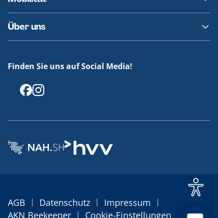
Fundsachen
Häufige Fragen
Barrierefreies Reisen
Über uns
Erklärung Barrierefreiheit
Historie
Medienportal
Finden Sie uns auf Social Media!
Offenlegungen
|
|
|
AGB
Datenschutz
Impressum
|
AKN Beekeeper
Cookie-Einstellungen