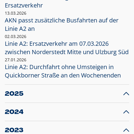
Ersatzverkehr
13.03.2026
AKN passt zusätzliche Busfahrten auf der
Linie A2 an
02.03.2026
Linie A2: Ersatzverkehr am 07.03.2026
zwischen Norderstedt Mitte und Ulzburg Süd
27.01.2026
Linie A2: Durchfahrt ohne Umsteigen in
Quickborner Straße an den Wochenenden
2025
23.12.2025
28
Projekt S5: Start der Bauarbeiten am
F
2024
Bahnhof Henstedt-Ulzburg im Januar 2026
10.12.2024
28
Großprojekt S5: Sperrung der Bahnstraße in
F
2023