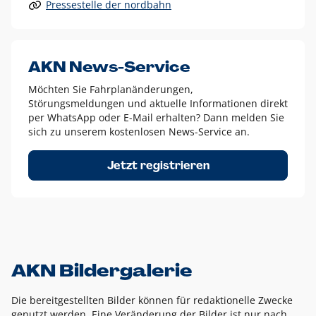
Pressestelle der nordbahn
Alle anderen Logo-Varianten dürfen nur in Ausnahmefällen
eingesetzt werden und bedürfen der vorherigen Absprache
mit der Marketingabteilung.
Diese Ausnahmen sind zum Beispiel:
AKN News-Service
weißes Logo auf anderen farbigen Hintergründen als
Möchten Sie Fahrplanänderungen,
dem AKN Blau,
Störungsmeldungen und aktuelle Informationen direkt
weißes Logo auf Fotohintergründen,
per WhatsApp oder E-Mail erhalten? Dann melden Sie
sich zu unserem kostenlosen News-Service an.
schwarzes Logo für reine Schwarz-Weiß-Umsetzungen
Um das Logo herum muss ein Schutzraum von jeweils einer
Jetzt registrieren
Höhe bzw. Breite des N aus AKN in alle Richtungen
eingehalten werden – ausgehend vom AKN Schriftzug. In
diesem Bereich dürfen keine anderen Logos, Grafikelemente
oder Ähnliches platziert werden.
AKN Bildergalerie
Die bereitgestellten Bilder können für redaktionelle Zwecke
genutzt werden. Eine Veränderung der Bilder ist nur nach