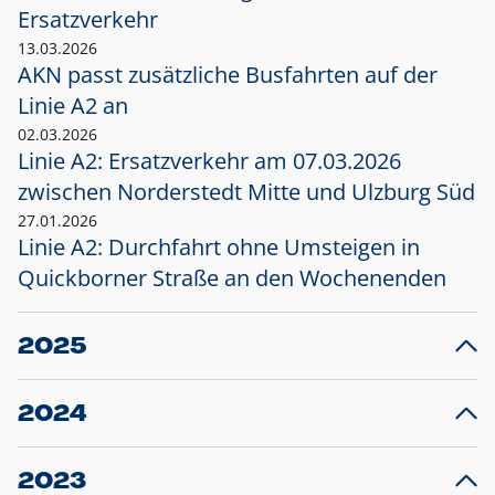
Ersatzverkehr
13.03.2026
AKN passt zusätzliche Busfahrten auf der
Linie A2 an
02.03.2026
Linie A2: Ersatzverkehr am 07.03.2026
zwischen Norderstedt Mitte und Ulzburg Süd
27.01.2026
Linie A2: Durchfahrt ohne Umsteigen in
Quickborner Straße an den Wochenenden
2025
23.12.2025
28
Projekt S5: Start der Bauarbeiten am
F
2024
Bahnhof Henstedt-Ulzburg im Januar 2026
10.12.2024
28
Großprojekt S5: Sperrung der Bahnstraße in
F
2023