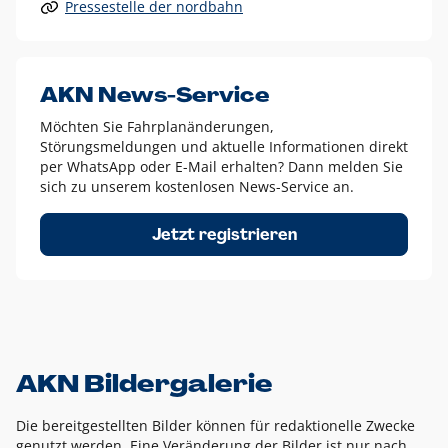
Pressestelle der nordbahn
Alle anderen Logo-Varianten dürfen nur in Ausnahmefällen
eingesetzt werden und bedürfen der vorherigen Absprache
mit der Marketingabteilung.
Diese Ausnahmen sind zum Beispiel:
AKN News-Service
weißes Logo auf anderen farbigen Hintergründen als
Möchten Sie Fahrplanänderungen,
dem AKN Blau,
Störungsmeldungen und aktuelle Informationen direkt
weißes Logo auf Fotohintergründen,
per WhatsApp oder E-Mail erhalten? Dann melden Sie
sich zu unserem kostenlosen News-Service an.
schwarzes Logo für reine Schwarz-Weiß-Umsetzungen
Um das Logo herum muss ein Schutzraum von jeweils einer
Jetzt registrieren
Höhe bzw. Breite des N aus AKN in alle Richtungen
eingehalten werden – ausgehend vom AKN Schriftzug. In
diesem Bereich dürfen keine anderen Logos, Grafikelemente
oder Ähnliches platziert werden.
AKN Bildergalerie
Die bereitgestellten Bilder können für redaktionelle Zwecke
genutzt werden. Eine Veränderung der Bilder ist nur nach