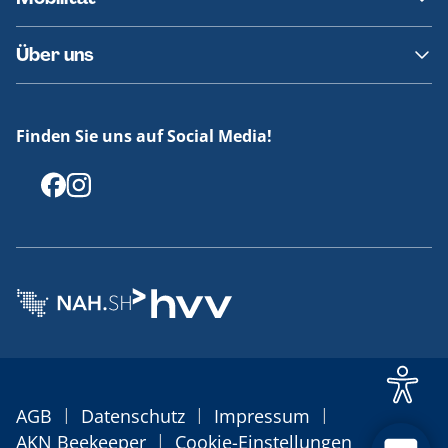
Fundsachen
Häufige Fragen
Barrierefreies Reisen
Über uns
Erklärung Barrierefreiheit
Historie
Medienportal
Finden Sie uns auf Social Media!
Offenlegungen
|
|
|
AGB
Datenschutz
Impressum
|
AKN Beekeeper
Cookie-Einstellungen