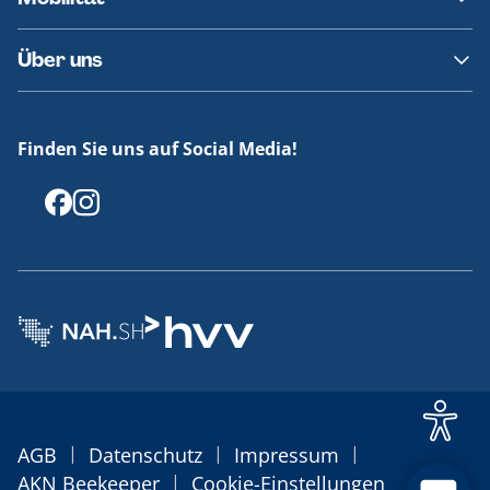
Fundsachen
Häufige Fragen
Barrierefreies Reisen
Über uns
Erklärung Barrierefreiheit
Historie
Medienportal
Finden Sie uns auf Social Media!
Offenlegungen
|
|
|
AGB
Datenschutz
Impressum
|
AKN Beekeeper
Cookie-Einstellungen