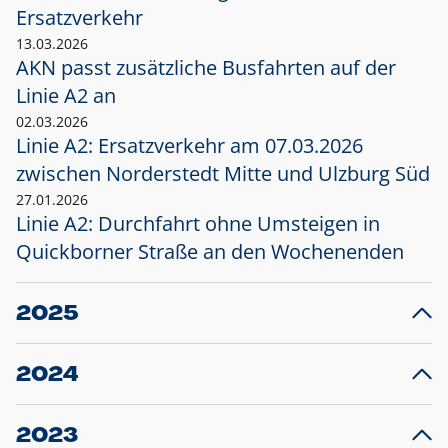
Ersatzverkehr
13.03.2026
AKN passt zusätzliche Busfahrten auf der
Linie A2 an
02.03.2026
Linie A2: Ersatzverkehr am 07.03.2026
zwischen Norderstedt Mitte und Ulzburg Süd
27.01.2026
Linie A2: Durchfahrt ohne Umsteigen in
Quickborner Straße an den Wochenenden
2025
23.12.2025
28
Projekt S5: Start der Bauarbeiten am
F
2024
Bahnhof Henstedt-Ulzburg im Januar 2026
10.12.2024
28
Großprojekt S5: Sperrung der Bahnstraße in
F
2023