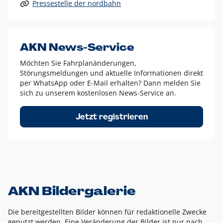
Pressestelle der nordbahn
Alle anderen Logo-Varianten dürfen nur in Ausnahmefällen
eingesetzt werden und bedürfen der vorherigen Absprache
mit der Marketingabteilung.
Diese Ausnahmen sind zum Beispiel:
AKN News-Service
weißes Logo auf anderen farbigen Hintergründen als
Möchten Sie Fahrplanänderungen,
dem AKN Blau,
Störungsmeldungen und aktuelle Informationen direkt
weißes Logo auf Fotohintergründen,
per WhatsApp oder E-Mail erhalten? Dann melden Sie
sich zu unserem kostenlosen News-Service an.
schwarzes Logo für reine Schwarz-Weiß-Umsetzungen
Um das Logo herum muss ein Schutzraum von jeweils einer
Jetzt registrieren
Höhe bzw. Breite des N aus AKN in alle Richtungen
eingehalten werden – ausgehend vom AKN Schriftzug. In
diesem Bereich dürfen keine anderen Logos, Grafikelemente
oder Ähnliches platziert werden.
AKN Bildergalerie
Die bereitgestellten Bilder können für redaktionelle Zwecke
genutzt werden. Eine Veränderung der Bilder ist nur nach