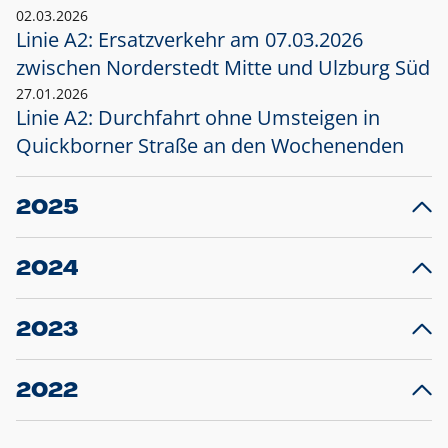
02.03.2026
Linie A2: Ersatzverkehr am 07.03.2026
zwischen Norderstedt Mitte und Ulzburg Süd
27.01.2026
Linie A2: Durchfahrt ohne Umsteigen in
Quickborner Straße an den Wochenenden
2025
23.12.2025
28
Projekt S5: Start der Bauarbeiten am
F
2024
Bahnhof Henstedt-Ulzburg im Januar 2026
10.12.2024
28
Großprojekt S5: Sperrung der Bahnstraße in
F
2023
Ellerau mit Ausweitung des Ersatzverkehrs
20.12.2023
14
Schleswig-Holstein verlängert den
A
2022
Verkehrsvertrag der AKN und bestellt den
T
22.12.2022
12
Expresszug für die Strecke Norderstedt -
Baustart S21 am 16.01.2023: Fahrplan
B