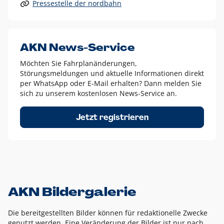
Pressestelle der nordbahn
Alle anderen Logo-Varianten dürfen nur in Ausnahmefällen
eingesetzt werden und bedürfen der vorherigen Absprache
mit der Marketingabteilung.
Diese Ausnahmen sind zum Beispiel:
AKN News-Service
weißes Logo auf anderen farbigen Hintergründen als
Möchten Sie Fahrplanänderungen,
dem AKN Blau,
Störungsmeldungen und aktuelle Informationen direkt
weißes Logo auf Fotohintergründen,
per WhatsApp oder E-Mail erhalten? Dann melden Sie
sich zu unserem kostenlosen News-Service an.
schwarzes Logo für reine Schwarz-Weiß-Umsetzungen
Um das Logo herum muss ein Schutzraum von jeweils einer
Jetzt registrieren
Höhe bzw. Breite des N aus AKN in alle Richtungen
eingehalten werden – ausgehend vom AKN Schriftzug. In
diesem Bereich dürfen keine anderen Logos, Grafikelemente
oder Ähnliches platziert werden.
AKN Bildergalerie
Die bereitgestellten Bilder können für redaktionelle Zwecke
genutzt werden. Eine Veränderung der Bilder ist nur nach