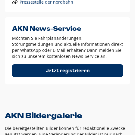
Pressestelle der nordbahn
Alle anderen Logo-Varianten dürfen nur in Ausnahmefällen
eingesetzt werden und bedürfen der vorherigen Absprache
mit der Marketingabteilung.
Diese Ausnahmen sind zum Beispiel:
AKN News-Service
weißes Logo auf anderen farbigen Hintergründen als
Möchten Sie Fahrplanänderungen,
dem AKN Blau,
Störungsmeldungen und aktuelle Informationen direkt
weißes Logo auf Fotohintergründen,
per WhatsApp oder E-Mail erhalten? Dann melden Sie
sich zu unserem kostenlosen News-Service an.
schwarzes Logo für reine Schwarz-Weiß-Umsetzungen
Um das Logo herum muss ein Schutzraum von jeweils einer
Jetzt registrieren
Höhe bzw. Breite des N aus AKN in alle Richtungen
eingehalten werden – ausgehend vom AKN Schriftzug. In
diesem Bereich dürfen keine anderen Logos, Grafikelemente
oder Ähnliches platziert werden.
AKN Bildergalerie
Die bereitgestellten Bilder können für redaktionelle Zwecke
genutzt werden. Eine Veränderung der Bilder ist nur nach