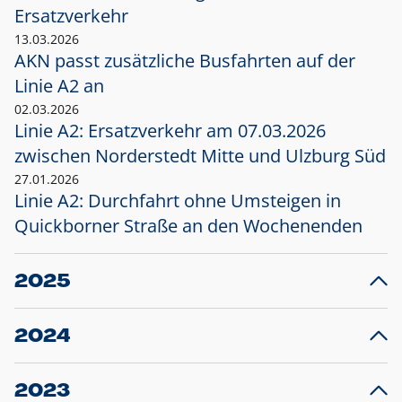
Ersatzverkehr
13.03.2026
AKN passt zusätzliche Busfahrten auf der
Linie A2 an
02.03.2026
Linie A2: Ersatzverkehr am 07.03.2026
zwischen Norderstedt Mitte und Ulzburg Süd
27.01.2026
Linie A2: Durchfahrt ohne Umsteigen in
Quickborner Straße an den Wochenenden
2025
23.12.2025
28
Projekt S5: Start der Bauarbeiten am
F
2024
Bahnhof Henstedt-Ulzburg im Januar 2026
10.12.2024
28
Großprojekt S5: Sperrung der Bahnstraße in
F
2023