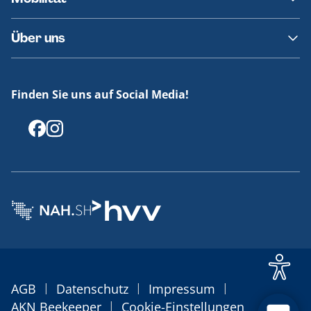
Fundsachen
Häufige Fragen
Barrierefreies Reisen
Über uns
Erklärung Barrierefreiheit
Historie
Medienportal
Finden Sie uns auf Social Media!
Offenlegungen
|
|
|
AGB
Datenschutz
Impressum
|
AKN Beekeeper
Cookie-Einstellungen