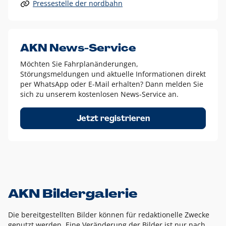
Pressestelle der nordbahn
Alle anderen Logo-Varianten dürfen nur in Ausnahmefällen
eingesetzt werden und bedürfen der vorherigen Absprache
mit der Marketingabteilung.
Diese Ausnahmen sind zum Beispiel:
AKN News-Service
weißes Logo auf anderen farbigen Hintergründen als
Möchten Sie Fahrplanänderungen,
dem AKN Blau,
Störungsmeldungen und aktuelle Informationen direkt
weißes Logo auf Fotohintergründen,
per WhatsApp oder E-Mail erhalten? Dann melden Sie
sich zu unserem kostenlosen News-Service an.
schwarzes Logo für reine Schwarz-Weiß-Umsetzungen
Um das Logo herum muss ein Schutzraum von jeweils einer
Jetzt registrieren
Höhe bzw. Breite des N aus AKN in alle Richtungen
eingehalten werden – ausgehend vom AKN Schriftzug. In
diesem Bereich dürfen keine anderen Logos, Grafikelemente
oder Ähnliches platziert werden.
AKN Bildergalerie
Die bereitgestellten Bilder können für redaktionelle Zwecke
genutzt werden. Eine Veränderung der Bilder ist nur nach