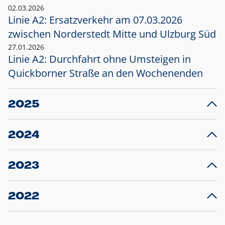
02.03.2026
Linie A2: Ersatzverkehr am 07.03.2026
zwischen Norderstedt Mitte und Ulzburg Süd
27.01.2026
Linie A2: Durchfahrt ohne Umsteigen in
Quickborner Straße an den Wochenenden
2025
23.12.2025
28
Projekt S5: Start der Bauarbeiten am
F
2024
Bahnhof Henstedt-Ulzburg im Januar 2026
10.12.2024
28
Großprojekt S5: Sperrung der Bahnstraße in
F
2023
Ellerau mit Ausweitung des Ersatzverkehrs
20.12.2023
14
Schleswig-Holstein verlängert den
A
2022
Verkehrsvertrag der AKN und bestellt den
T
22.12.2022
12
Expresszug für die Strecke Norderstedt -
Baustart S21 am 16.01.2023: Fahrplan
B