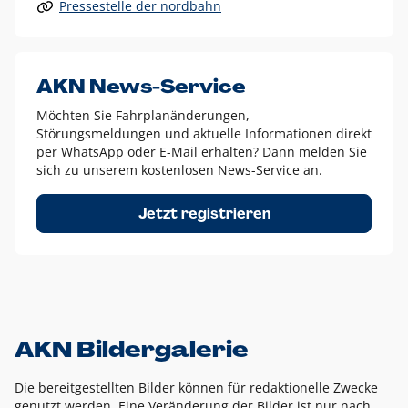
Pressestelle der nordbahn
Alle anderen Logo-Varianten dürfen nur in Ausnahmefällen
eingesetzt werden und bedürfen der vorherigen Absprache
mit der Marketingabteilung.
Diese Ausnahmen sind zum Beispiel:
AKN News-Service
weißes Logo auf anderen farbigen Hintergründen als
Möchten Sie Fahrplanänderungen,
dem AKN Blau,
Störungsmeldungen und aktuelle Informationen direkt
weißes Logo auf Fotohintergründen,
per WhatsApp oder E-Mail erhalten? Dann melden Sie
sich zu unserem kostenlosen News-Service an.
schwarzes Logo für reine Schwarz-Weiß-Umsetzungen
Um das Logo herum muss ein Schutzraum von jeweils einer
Jetzt registrieren
Höhe bzw. Breite des N aus AKN in alle Richtungen
eingehalten werden – ausgehend vom AKN Schriftzug. In
diesem Bereich dürfen keine anderen Logos, Grafikelemente
oder Ähnliches platziert werden.
AKN Bildergalerie
Die bereitgestellten Bilder können für redaktionelle Zwecke
genutzt werden. Eine Veränderung der Bilder ist nur nach