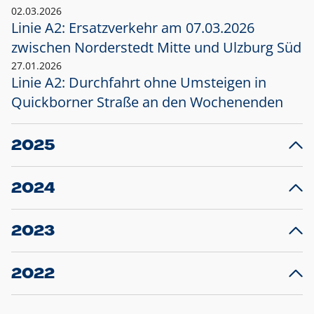
02.03.2026
Linie A2: Ersatzverkehr am 07.03.2026
zwischen Norderstedt Mitte und Ulzburg Süd
27.01.2026
Linie A2: Durchfahrt ohne Umsteigen in
Quickborner Straße an den Wochenenden
2025
23.12.2025
28
Projekt S5: Start der Bauarbeiten am
F
2024
Bahnhof Henstedt-Ulzburg im Januar 2026
10.12.2024
28
Großprojekt S5: Sperrung der Bahnstraße in
F
2023
Ellerau mit Ausweitung des Ersatzverkehrs
20.12.2023
14
Schleswig-Holstein verlängert den
A
2022
Verkehrsvertrag der AKN und bestellt den
T
22.12.2022
12
Expresszug für die Strecke Norderstedt -
Baustart S21 am 16.01.2023: Fahrplan
B