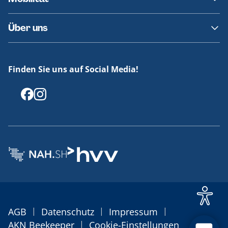
Fundsachen
Häufige Fragen
Barrierefreies Reisen
Über uns
Erklärung Barrierefreiheit
Historie
Medienportal
Finden Sie uns auf Social Media!
Offenlegungen
|
|
|
AGB
Datenschutz
Impressum
|
AKN Beekeeper
Cookie-Einstellungen