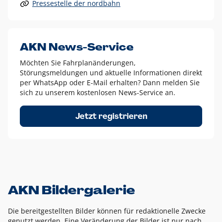
Pressestelle der nordbahn
Alle anderen Logo-Varianten dürfen nur in Ausnahmefällen
eingesetzt werden und bedürfen der vorherigen Absprache
mit der Marketingabteilung.
Diese Ausnahmen sind zum Beispiel:
AKN News-Service
weißes Logo auf anderen farbigen Hintergründen als
Möchten Sie Fahrplanänderungen,
dem AKN Blau,
Störungsmeldungen und aktuelle Informationen direkt
weißes Logo auf Fotohintergründen,
per WhatsApp oder E-Mail erhalten? Dann melden Sie
sich zu unserem kostenlosen News-Service an.
schwarzes Logo für reine Schwarz-Weiß-Umsetzungen
Um das Logo herum muss ein Schutzraum von jeweils einer
Jetzt registrieren
Höhe bzw. Breite des N aus AKN in alle Richtungen
eingehalten werden – ausgehend vom AKN Schriftzug. In
diesem Bereich dürfen keine anderen Logos, Grafikelemente
oder Ähnliches platziert werden.
AKN Bildergalerie
Die bereitgestellten Bilder können für redaktionelle Zwecke
genutzt werden. Eine Veränderung der Bilder ist nur nach