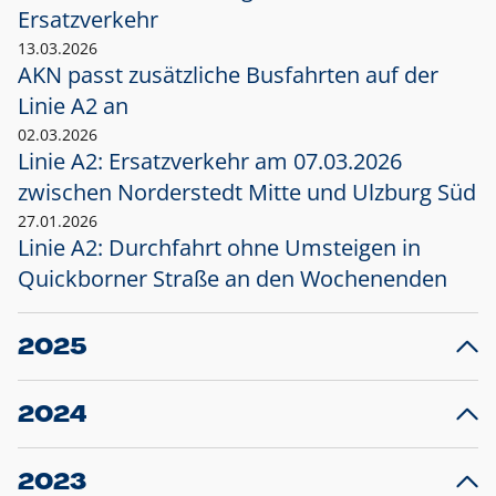
Ersatzverkehr
13.03.2026
AKN passt zusätzliche Busfahrten auf der
Linie A2 an
02.03.2026
Linie A2: Ersatzverkehr am 07.03.2026
zwischen Norderstedt Mitte und Ulzburg Süd
27.01.2026
Linie A2: Durchfahrt ohne Umsteigen in
Quickborner Straße an den Wochenenden
2025
23.12.2025
28
Projekt S5: Start der Bauarbeiten am
F
2024
Bahnhof Henstedt-Ulzburg im Januar 2026
10.12.2024
28
Großprojekt S5: Sperrung der Bahnstraße in
F
2023