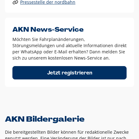
Pressestelle der nordbahn
Alle anderen Logo-Varianten dürfen nur in Ausnahmefällen
eingesetzt werden und bedürfen der vorherigen Absprache
mit der Marketingabteilung.
Diese Ausnahmen sind zum Beispiel:
AKN News-Service
weißes Logo auf anderen farbigen Hintergründen als
Möchten Sie Fahrplanänderungen,
dem AKN Blau,
Störungsmeldungen und aktuelle Informationen direkt
weißes Logo auf Fotohintergründen,
per WhatsApp oder E-Mail erhalten? Dann melden Sie
sich zu unserem kostenlosen News-Service an.
schwarzes Logo für reine Schwarz-Weiß-Umsetzungen
Um das Logo herum muss ein Schutzraum von jeweils einer
Jetzt registrieren
Höhe bzw. Breite des N aus AKN in alle Richtungen
eingehalten werden – ausgehend vom AKN Schriftzug. In
diesem Bereich dürfen keine anderen Logos, Grafikelemente
oder Ähnliches platziert werden.
AKN Bildergalerie
Die bereitgestellten Bilder können für redaktionelle Zwecke
genutzt werden. Eine Veränderung der Bilder ist nur nach