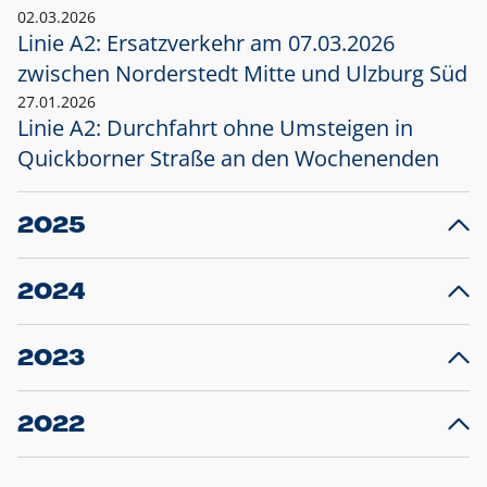
02.03.2026
Linie A2: Ersatzverkehr am 07.03.2026
zwischen Norderstedt Mitte und Ulzburg Süd
27.01.2026
Linie A2: Durchfahrt ohne Umsteigen in
Quickborner Straße an den Wochenenden
2025
23.12.2025
28
Projekt S5: Start der Bauarbeiten am
F
2024
Bahnhof Henstedt-Ulzburg im Januar 2026
10.12.2024
28
Großprojekt S5: Sperrung der Bahnstraße in
F
2023
Ellerau mit Ausweitung des Ersatzverkehrs
20.12.2023
14
Schleswig-Holstein verlängert den
A
2022
Verkehrsvertrag der AKN und bestellt den
T
22.12.2022
12
Expresszug für die Strecke Norderstedt -
Baustart S21 am 16.01.2023: Fahrplan
B