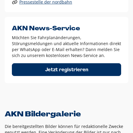
Pressestelle der nordbahn
Alle anderen Logo-Varianten dürfen nur in Ausnahmefällen
eingesetzt werden und bedürfen der vorherigen Absprache
mit der Marketingabteilung.
Diese Ausnahmen sind zum Beispiel:
AKN News-Service
weißes Logo auf anderen farbigen Hintergründen als
Möchten Sie Fahrplanänderungen,
dem AKN Blau,
Störungsmeldungen und aktuelle Informationen direkt
weißes Logo auf Fotohintergründen,
per WhatsApp oder E-Mail erhalten? Dann melden Sie
sich zu unserem kostenlosen News-Service an.
schwarzes Logo für reine Schwarz-Weiß-Umsetzungen
Um das Logo herum muss ein Schutzraum von jeweils einer
Jetzt registrieren
Höhe bzw. Breite des N aus AKN in alle Richtungen
eingehalten werden – ausgehend vom AKN Schriftzug. In
diesem Bereich dürfen keine anderen Logos, Grafikelemente
oder Ähnliches platziert werden.
AKN Bildergalerie
Die bereitgestellten Bilder können für redaktionelle Zwecke
genutzt werden. Eine Veränderung der Bilder ist nur nach