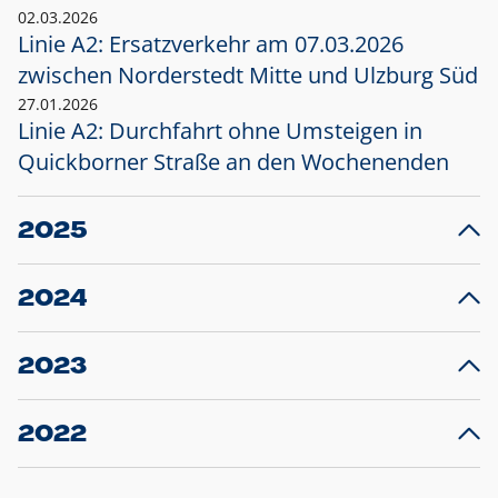
02.03.2026
Linie A2: Ersatzverkehr am 07.03.2026
zwischen Norderstedt Mitte und Ulzburg Süd
27.01.2026
Linie A2: Durchfahrt ohne Umsteigen in
Quickborner Straße an den Wochenenden
2025
23.12.2025
28
Projekt S5: Start der Bauarbeiten am
F
2024
Bahnhof Henstedt-Ulzburg im Januar 2026
10.12.2024
28
Großprojekt S5: Sperrung der Bahnstraße in
F
2023
Ellerau mit Ausweitung des Ersatzverkehrs
20.12.2023
14
Schleswig-Holstein verlängert den
A
2022
Verkehrsvertrag der AKN und bestellt den
T
22.12.2022
12
Expresszug für die Strecke Norderstedt -
Baustart S21 am 16.01.2023: Fahrplan
B