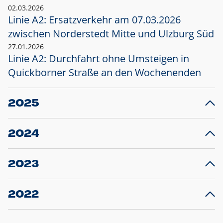
02.03.2026
Linie A2: Ersatzverkehr am 07.03.2026
zwischen Norderstedt Mitte und Ulzburg Süd
27.01.2026
Linie A2: Durchfahrt ohne Umsteigen in
Quickborner Straße an den Wochenenden
2025
23.12.2025
28
Projekt S5: Start der Bauarbeiten am
F
2024
Bahnhof Henstedt-Ulzburg im Januar 2026
10.12.2024
28
Großprojekt S5: Sperrung der Bahnstraße in
F
2023
Ellerau mit Ausweitung des Ersatzverkehrs
20.12.2023
14
Schleswig-Holstein verlängert den
A
2022
Verkehrsvertrag der AKN und bestellt den
T
22.12.2022
12
Expresszug für die Strecke Norderstedt -
Baustart S21 am 16.01.2023: Fahrplan
B