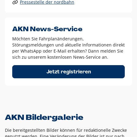
Pressestelle der nordbahn
Alle anderen Logo-Varianten dürfen nur in Ausnahmefällen
eingesetzt werden und bedürfen der vorherigen Absprache
mit der Marketingabteilung.
Diese Ausnahmen sind zum Beispiel:
AKN News-Service
weißes Logo auf anderen farbigen Hintergründen als
Möchten Sie Fahrplanänderungen,
dem AKN Blau,
Störungsmeldungen und aktuelle Informationen direkt
weißes Logo auf Fotohintergründen,
per WhatsApp oder E-Mail erhalten? Dann melden Sie
sich zu unserem kostenlosen News-Service an.
schwarzes Logo für reine Schwarz-Weiß-Umsetzungen
Um das Logo herum muss ein Schutzraum von jeweils einer
Jetzt registrieren
Höhe bzw. Breite des N aus AKN in alle Richtungen
eingehalten werden – ausgehend vom AKN Schriftzug. In
diesem Bereich dürfen keine anderen Logos, Grafikelemente
oder Ähnliches platziert werden.
AKN Bildergalerie
Die bereitgestellten Bilder können für redaktionelle Zwecke
genutzt werden. Eine Veränderung der Bilder ist nur nach