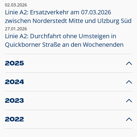
02.03.2026
Linie A2: Ersatzverkehr am 07.03.2026
zwischen Norderstedt Mitte und Ulzburg Süd
27.01.2026
Linie A2: Durchfahrt ohne Umsteigen in
Quickborner Straße an den Wochenenden
2025
23.12.2025
28
Projekt S5: Start der Bauarbeiten am
F
2024
Bahnhof Henstedt-Ulzburg im Januar 2026
10.12.2024
28
Großprojekt S5: Sperrung der Bahnstraße in
F
2023
Ellerau mit Ausweitung des Ersatzverkehrs
20.12.2023
14
Schleswig-Holstein verlängert den
A
2022
Verkehrsvertrag der AKN und bestellt den
T
22.12.2022
12
Expresszug für die Strecke Norderstedt -
Baustart S21 am 16.01.2023: Fahrplan
B