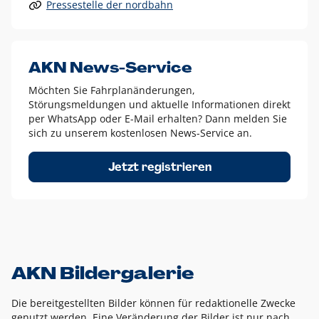
Pressestelle der nordbahn
Alle anderen Logo-Varianten dürfen nur in Ausnahmefällen
eingesetzt werden und bedürfen der vorherigen Absprache
mit der Marketingabteilung.
Diese Ausnahmen sind zum Beispiel:
AKN News-Service
weißes Logo auf anderen farbigen Hintergründen als
Möchten Sie Fahrplanänderungen,
dem AKN Blau,
Störungsmeldungen und aktuelle Informationen direkt
weißes Logo auf Fotohintergründen,
per WhatsApp oder E-Mail erhalten? Dann melden Sie
sich zu unserem kostenlosen News-Service an.
schwarzes Logo für reine Schwarz-Weiß-Umsetzungen
Um das Logo herum muss ein Schutzraum von jeweils einer
Jetzt registrieren
Höhe bzw. Breite des N aus AKN in alle Richtungen
eingehalten werden – ausgehend vom AKN Schriftzug. In
diesem Bereich dürfen keine anderen Logos, Grafikelemente
oder Ähnliches platziert werden.
AKN Bildergalerie
Die bereitgestellten Bilder können für redaktionelle Zwecke
genutzt werden. Eine Veränderung der Bilder ist nur nach