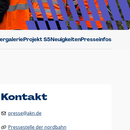
dergalerie
Projekt S5
Neuigkeiten
Presseinfos
Kontakt
presse@akn.de
Pressestelle der nordbahn