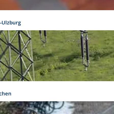
mathöhe. Daraus ergeben sich für gängige Formate
out:
-Ulzburg
r oder kleiner gesetzt werden. Dazu bedarf es jedoch
bteilung.
rchen