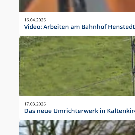
Anwendungsgröße im Layout:
Die Logohöhe beträgt 4 – 10 % der jeweiligen For
16.04.2026
folgende fest definierte Anwendungsgrößen im Lay
Video: Arbeiten am Bahnhof Henstedt
DIN A4 – 11 mm hoch (4 %)
DIN A3 – 15 mm hoch (5 %)
DIN A1 – 39 mm hoch (5 %)
DIN lang – 10 mm hoch (5 %)
1080 x 1080 px – 78 px hoch (7 %)
In Ausnahmefällen darf das Logo jedoch auch größe
stets der vorherigen Absprache mit der Marketinga
17.03.2026
Das neue Umrichterwerk in Kaltenki