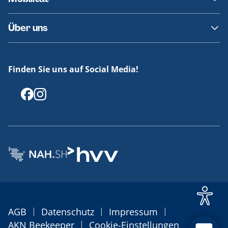
Fundsachen
Häufige Fragen
Barrierefreies Reisen
Über uns
Erklärung Barrierefreiheit
Historie
Medienportal
Finden Sie uns auf Social Media!
Offenlegungen
|
|
|
AGB
Datenschutz
Impressum
|
AKN Beekeeper
Cookie-Einstellungen