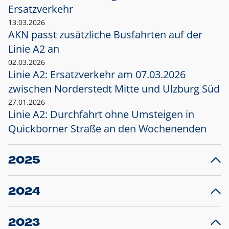
Ersatzverkehr
13.03.2026
AKN passt zusätzliche Busfahrten auf der
Linie A2 an
02.03.2026
Linie A2: Ersatzverkehr am 07.03.2026
zwischen Norderstedt Mitte und Ulzburg Süd
27.01.2026
Linie A2: Durchfahrt ohne Umsteigen in
Quickborner Straße an den Wochenenden
2025
23.12.2025
28
Projekt S5: Start der Bauarbeiten am
F
2024
Bahnhof Henstedt-Ulzburg im Januar 2026
10.12.2024
28
Großprojekt S5: Sperrung der Bahnstraße in
F
2023