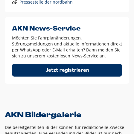
Pressestelle der nordbahn
Alle anderen Logo-Varianten dürfen nur in Ausnahmefällen
eingesetzt werden und bedürfen der vorherigen Absprache
mit der Marketingabteilung.
Diese Ausnahmen sind zum Beispiel:
AKN News-Service
weißes Logo auf anderen farbigen Hintergründen als
Möchten Sie Fahrplanänderungen,
dem AKN Blau,
Störungsmeldungen und aktuelle Informationen direkt
weißes Logo auf Fotohintergründen,
per WhatsApp oder E-Mail erhalten? Dann melden Sie
sich zu unserem kostenlosen News-Service an.
schwarzes Logo für reine Schwarz-Weiß-Umsetzungen
Um das Logo herum muss ein Schutzraum von jeweils einer
Jetzt registrieren
Höhe bzw. Breite des N aus AKN in alle Richtungen
eingehalten werden – ausgehend vom AKN Schriftzug. In
diesem Bereich dürfen keine anderen Logos, Grafikelemente
oder Ähnliches platziert werden.
AKN Bildergalerie
Die bereitgestellten Bilder können für redaktionelle Zwecke
genutzt werden. Eine Veränderung der Bilder ist nur nach