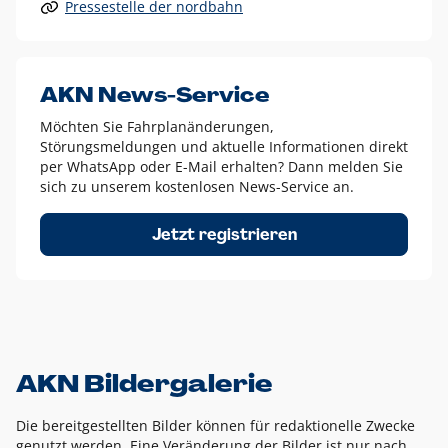
Pressestelle der nordbahn
Alle anderen Logo-Varianten dürfen nur in Ausnahmefällen
eingesetzt werden und bedürfen der vorherigen Absprache
mit der Marketingabteilung.
Diese Ausnahmen sind zum Beispiel:
AKN News-Service
weißes Logo auf anderen farbigen Hintergründen als
Möchten Sie Fahrplanänderungen,
dem AKN Blau,
Störungsmeldungen und aktuelle Informationen direkt
weißes Logo auf Fotohintergründen,
per WhatsApp oder E-Mail erhalten? Dann melden Sie
sich zu unserem kostenlosen News-Service an.
schwarzes Logo für reine Schwarz-Weiß-Umsetzungen
Um das Logo herum muss ein Schutzraum von jeweils einer
Jetzt registrieren
Höhe bzw. Breite des N aus AKN in alle Richtungen
eingehalten werden – ausgehend vom AKN Schriftzug. In
diesem Bereich dürfen keine anderen Logos, Grafikelemente
oder Ähnliches platziert werden.
AKN Bildergalerie
Die bereitgestellten Bilder können für redaktionelle Zwecke
genutzt werden. Eine Veränderung der Bilder ist nur nach