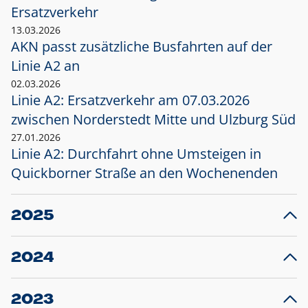
Ersatzverkehr
13.03.2026
AKN passt zusätzliche Busfahrten auf der
Linie A2 an
02.03.2026
Linie A2: Ersatzverkehr am 07.03.2026
zwischen Norderstedt Mitte und Ulzburg Süd
27.01.2026
Linie A2: Durchfahrt ohne Umsteigen in
Quickborner Straße an den Wochenenden
2025
23.12.2025
28
Projekt S5: Start der Bauarbeiten am
F
2024
Bahnhof Henstedt-Ulzburg im Januar 2026
10.12.2024
28
Großprojekt S5: Sperrung der Bahnstraße in
F
2023