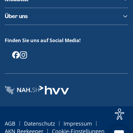
Fundsachen
Häufige Fragen
Barrierefreies Reisen
Über uns
Erklärung Barrierefreiheit
Historie
Medienportal
Finden Sie uns auf Social Media!
Offenlegungen
|
|
|
AGB
Datenschutz
Impressum
|
AKN Beekeeper
Cookie-Einstellungen