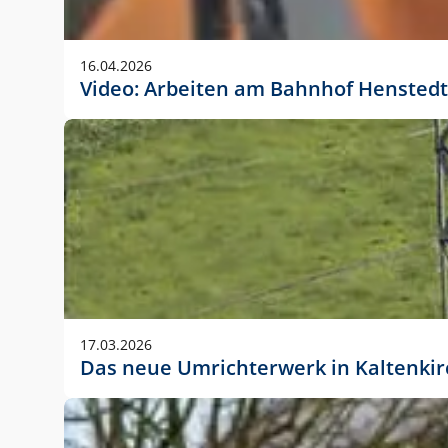
Anwendungsgröße im Layout:
Die Logohöhe beträgt 4 – 10 % der jeweiligen For
16.04.2026
folgende fest definierte Anwendungsgrößen im Lay
Video: Arbeiten am Bahnhof Henstedt
DIN A4 – 11 mm hoch (4 %)
DIN A3 – 15 mm hoch (5 %)
DIN A1 – 39 mm hoch (5 %)
DIN lang – 10 mm hoch (5 %)
1080 x 1080 px – 78 px hoch (7 %)
In Ausnahmefällen darf das Logo jedoch auch größe
stets der vorherigen Absprache mit der Marketinga
17.03.2026
Das neue Umrichterwerk in Kaltenki