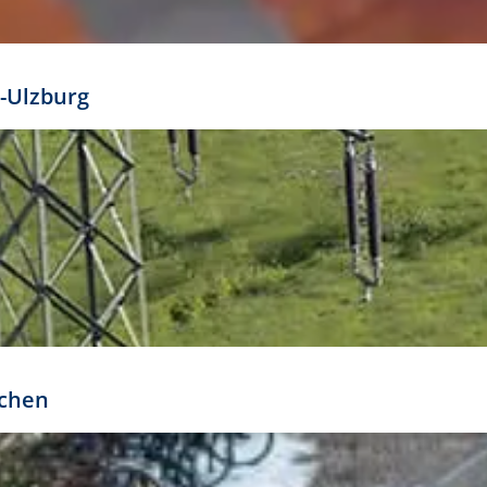
mathöhe. Daraus ergeben sich für gängige Formate
out:
-Ulzburg
r oder kleiner gesetzt werden. Dazu bedarf es jedoch
bteilung.
rchen