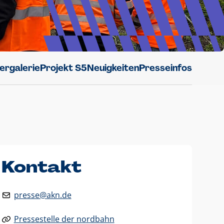
dergalerie
Projekt S5
Neuigkeiten
Presseinfos
Kontakt
presse@akn.de
Pressestelle der nordbahn