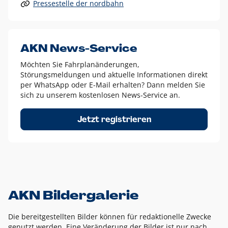
Pressestelle der nordbahn
Alle anderen Logo-Varianten dürfen nur in Ausnahmefällen
eingesetzt werden und bedürfen der vorherigen Absprache
mit der Marketingabteilung.
Diese Ausnahmen sind zum Beispiel:
AKN News-Service
weißes Logo auf anderen farbigen Hintergründen als
Möchten Sie Fahrplanänderungen,
dem AKN Blau,
Störungsmeldungen und aktuelle Informationen direkt
weißes Logo auf Fotohintergründen,
per WhatsApp oder E-Mail erhalten? Dann melden Sie
sich zu unserem kostenlosen News-Service an.
schwarzes Logo für reine Schwarz-Weiß-Umsetzungen
Um das Logo herum muss ein Schutzraum von jeweils einer
Jetzt registrieren
Höhe bzw. Breite des N aus AKN in alle Richtungen
eingehalten werden – ausgehend vom AKN Schriftzug. In
diesem Bereich dürfen keine anderen Logos, Grafikelemente
oder Ähnliches platziert werden.
AKN Bildergalerie
Die bereitgestellten Bilder können für redaktionelle Zwecke
genutzt werden. Eine Veränderung der Bilder ist nur nach