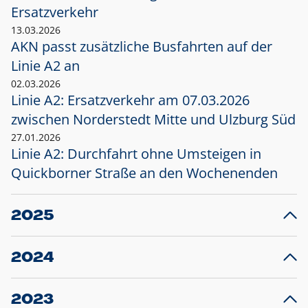
Ersatzverkehr
13.03.2026
AKN passt zusätzliche Busfahrten auf der
Linie A2 an
02.03.2026
Linie A2: Ersatzverkehr am 07.03.2026
zwischen Norderstedt Mitte und Ulzburg Süd
27.01.2026
Linie A2: Durchfahrt ohne Umsteigen in
Quickborner Straße an den Wochenenden
2025
23.12.2025
28
Projekt S5: Start der Bauarbeiten am
F
2024
Bahnhof Henstedt-Ulzburg im Januar 2026
10.12.2024
28
Großprojekt S5: Sperrung der Bahnstraße in
F
2023