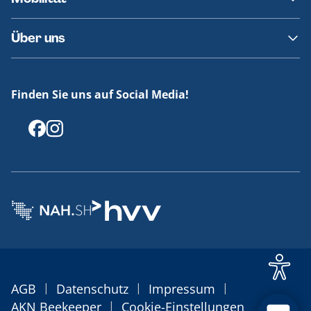
Fundsachen
Häufige Fragen
Barrierefreies Reisen
Über uns
Erklärung Barrierefreiheit
Historie
Medienportal
Finden Sie uns auf Social Media!
Offenlegungen
|
|
|
AGB
Datenschutz
Impressum
|
AKN Beekeeper
Cookie-Einstellungen