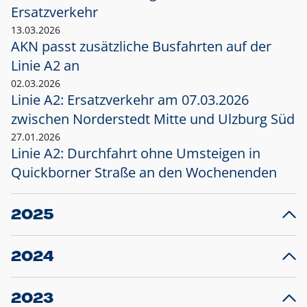
Ersatzverkehr
13.03.2026
AKN passt zusätzliche Busfahrten auf der
Linie A2 an
02.03.2026
Linie A2: Ersatzverkehr am 07.03.2026
zwischen Norderstedt Mitte und Ulzburg Süd
27.01.2026
Linie A2: Durchfahrt ohne Umsteigen in
Quickborner Straße an den Wochenenden
2025
23.12.2025
28
Projekt S5: Start der Bauarbeiten am
F
2024
Bahnhof Henstedt-Ulzburg im Januar 2026
10.12.2024
28
Großprojekt S5: Sperrung der Bahnstraße in
F
2023