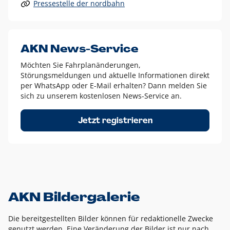
Pressestelle der nordbahn
Alle anderen Logo-Varianten dürfen nur in Ausnahmefällen
eingesetzt werden und bedürfen der vorherigen Absprache
mit der Marketingabteilung.
Diese Ausnahmen sind zum Beispiel:
AKN News-Service
weißes Logo auf anderen farbigen Hintergründen als
Möchten Sie Fahrplanänderungen,
dem AKN Blau,
Störungsmeldungen und aktuelle Informationen direkt
weißes Logo auf Fotohintergründen,
per WhatsApp oder E-Mail erhalten? Dann melden Sie
sich zu unserem kostenlosen News-Service an.
schwarzes Logo für reine Schwarz-Weiß-Umsetzungen
Um das Logo herum muss ein Schutzraum von jeweils einer
Jetzt registrieren
Höhe bzw. Breite des N aus AKN in alle Richtungen
eingehalten werden – ausgehend vom AKN Schriftzug. In
diesem Bereich dürfen keine anderen Logos, Grafikelemente
oder Ähnliches platziert werden.
AKN Bildergalerie
Die bereitgestellten Bilder können für redaktionelle Zwecke
genutzt werden. Eine Veränderung der Bilder ist nur nach