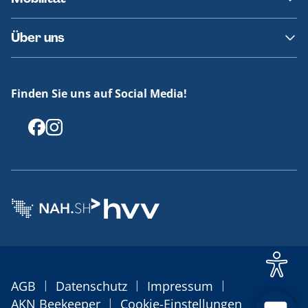
Fundsachen
Häufige Fragen
Barrierefreies Reisen
Über uns
Erklärung Barrierefreiheit
Historie
Medienportal
Finden Sie uns auf Social Media!
Offenlegungen
|
|
|
AGB
Datenschutz
Impressum
|
AKN Beekeeper
Cookie-Einstellungen