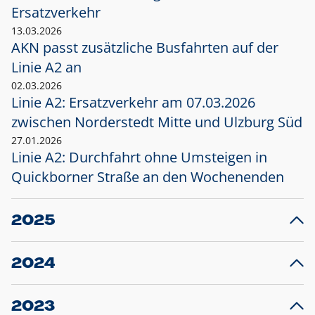
Ersatzverkehr
13.03.2026
AKN passt zusätzliche Busfahrten auf der
Linie A2 an
02.03.2026
Linie A2: Ersatzverkehr am 07.03.2026
zwischen Norderstedt Mitte und Ulzburg Süd
27.01.2026
Linie A2: Durchfahrt ohne Umsteigen in
Quickborner Straße an den Wochenenden
2025
23.12.2025
28
Projekt S5: Start der Bauarbeiten am
F
2024
Bahnhof Henstedt-Ulzburg im Januar 2026
10.12.2024
28
Großprojekt S5: Sperrung der Bahnstraße in
F
2023