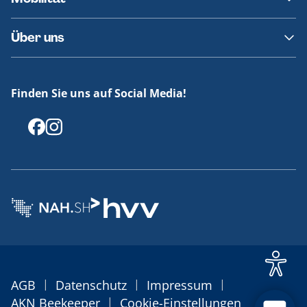
Fundsachen
Häufige Fragen
Barrierefreies Reisen
Über uns
Erklärung Barrierefreiheit
Historie
Medienportal
Finden Sie uns auf Social Media!
Offenlegungen
|
|
|
AGB
Datenschutz
Impressum
|
AKN Beekeeper
Cookie-Einstellungen