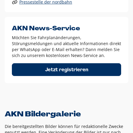
Pressestelle der nordbahn
Alle anderen Logo-Varianten dürfen nur in Ausnahmefällen
eingesetzt werden und bedürfen der vorherigen Absprache
mit der Marketingabteilung.
Diese Ausnahmen sind zum Beispiel:
AKN News-Service
weißes Logo auf anderen farbigen Hintergründen als
Möchten Sie Fahrplanänderungen,
dem AKN Blau,
Störungsmeldungen und aktuelle Informationen direkt
weißes Logo auf Fotohintergründen,
per WhatsApp oder E-Mail erhalten? Dann melden Sie
sich zu unserem kostenlosen News-Service an.
schwarzes Logo für reine Schwarz-Weiß-Umsetzungen
Um das Logo herum muss ein Schutzraum von jeweils einer
Jetzt registrieren
Höhe bzw. Breite des N aus AKN in alle Richtungen
eingehalten werden – ausgehend vom AKN Schriftzug. In
diesem Bereich dürfen keine anderen Logos, Grafikelemente
oder Ähnliches platziert werden.
AKN Bildergalerie
Die bereitgestellten Bilder können für redaktionelle Zwecke
genutzt werden. Eine Veränderung der Bilder ist nur nach