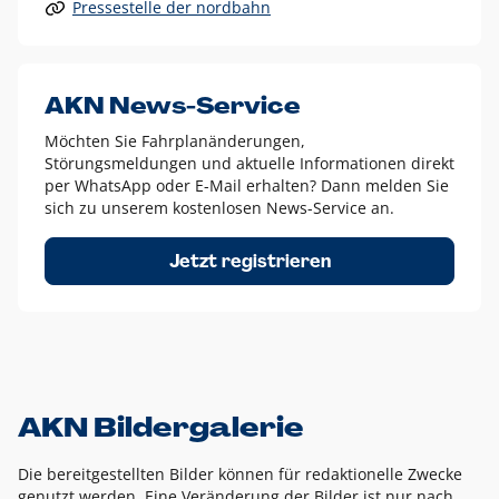
Pressestelle der nordbahn
Alle anderen Logo-Varianten dürfen nur in Ausnahmefällen
eingesetzt werden und bedürfen der vorherigen Absprache
mit der Marketingabteilung.
Diese Ausnahmen sind zum Beispiel:
AKN News-Service
weißes Logo auf anderen farbigen Hintergründen als
Möchten Sie Fahrplanänderungen,
dem AKN Blau,
Störungsmeldungen und aktuelle Informationen direkt
weißes Logo auf Fotohintergründen,
per WhatsApp oder E-Mail erhalten? Dann melden Sie
sich zu unserem kostenlosen News-Service an.
schwarzes Logo für reine Schwarz-Weiß-Umsetzungen
Um das Logo herum muss ein Schutzraum von jeweils einer
Jetzt registrieren
Höhe bzw. Breite des N aus AKN in alle Richtungen
eingehalten werden – ausgehend vom AKN Schriftzug. In
diesem Bereich dürfen keine anderen Logos, Grafikelemente
oder Ähnliches platziert werden.
AKN Bildergalerie
Die bereitgestellten Bilder können für redaktionelle Zwecke
genutzt werden. Eine Veränderung der Bilder ist nur nach