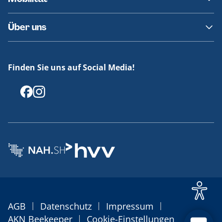
Fundsachen
Häufige Fragen
Barrierefreies Reisen
Über uns
Erklärung Barrierefreiheit
Historie
Medienportal
Finden Sie uns auf Social Media!
Offenlegungen
|
|
|
AGB
Datenschutz
Impressum
|
AKN Beekeeper
Cookie-Einstellungen