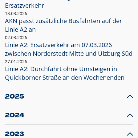
Ersatzverkehr
13.03.2026
AKN passt zusätzliche Busfahrten auf der
Linie A2 an
02.03.2026
Linie A2: Ersatzverkehr am 07.03.2026
zwischen Norderstedt Mitte und Ulzburg Süd
27.01.2026
Linie A2: Durchfahrt ohne Umsteigen in
Quickborner Straße an den Wochenenden
2025
23.12.2025
28
Projekt S5: Start der Bauarbeiten am
F
2024
Bahnhof Henstedt-Ulzburg im Januar 2026
10.12.2024
28
Großprojekt S5: Sperrung der Bahnstraße in
F
2023