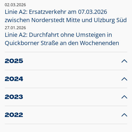
02.03.2026
Linie A2: Ersatzverkehr am 07.03.2026
zwischen Norderstedt Mitte und Ulzburg Süd
27.01.2026
Linie A2: Durchfahrt ohne Umsteigen in
Quickborner Straße an den Wochenenden
2025
23.12.2025
28
Projekt S5: Start der Bauarbeiten am
F
2024
Bahnhof Henstedt-Ulzburg im Januar 2026
10.12.2024
28
Großprojekt S5: Sperrung der Bahnstraße in
F
2023
Ellerau mit Ausweitung des Ersatzverkehrs
20.12.2023
14
Schleswig-Holstein verlängert den
A
2022
Verkehrsvertrag der AKN und bestellt den
T
22.12.2022
12
Expresszug für die Strecke Norderstedt -
Baustart S21 am 16.01.2023: Fahrplan
B