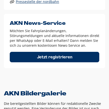
Pressestelle der nordbahn
Alle anderen Logo-Varianten dürfen nur in Ausnahmefällen
eingesetzt werden und bedürfen der vorherigen Absprache
mit der Marketingabteilung.
Diese Ausnahmen sind zum Beispiel:
AKN News-Service
weißes Logo auf anderen farbigen Hintergründen als
Möchten Sie Fahrplanänderungen,
dem AKN Blau,
Störungsmeldungen und aktuelle Informationen direkt
weißes Logo auf Fotohintergründen,
per WhatsApp oder E-Mail erhalten? Dann melden Sie
sich zu unserem kostenlosen News-Service an.
schwarzes Logo für reine Schwarz-Weiß-Umsetzungen
Um das Logo herum muss ein Schutzraum von jeweils einer
Jetzt registrieren
Höhe bzw. Breite des N aus AKN in alle Richtungen
eingehalten werden – ausgehend vom AKN Schriftzug. In
diesem Bereich dürfen keine anderen Logos, Grafikelemente
oder Ähnliches platziert werden.
AKN Bildergalerie
Die bereitgestellten Bilder können für redaktionelle Zwecke
genutzt werden. Eine Veränderung der Bilder ist nur nach