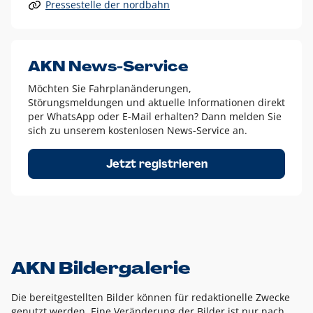
Pressestelle der nordbahn
Alle anderen Logo-Varianten dürfen nur in Ausnahmefällen
eingesetzt werden und bedürfen der vorherigen Absprache
mit der Marketingabteilung.
Diese Ausnahmen sind zum Beispiel:
AKN News-Service
weißes Logo auf anderen farbigen Hintergründen als
Möchten Sie Fahrplanänderungen,
dem AKN Blau,
Störungsmeldungen und aktuelle Informationen direkt
weißes Logo auf Fotohintergründen,
per WhatsApp oder E-Mail erhalten? Dann melden Sie
sich zu unserem kostenlosen News-Service an.
schwarzes Logo für reine Schwarz-Weiß-Umsetzungen
Um das Logo herum muss ein Schutzraum von jeweils einer
Jetzt registrieren
Höhe bzw. Breite des N aus AKN in alle Richtungen
eingehalten werden – ausgehend vom AKN Schriftzug. In
diesem Bereich dürfen keine anderen Logos, Grafikelemente
oder Ähnliches platziert werden.
AKN Bildergalerie
Die bereitgestellten Bilder können für redaktionelle Zwecke
genutzt werden. Eine Veränderung der Bilder ist nur nach