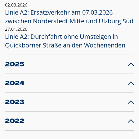
02.03.2026
Linie A2: Ersatzverkehr am 07.03.2026
zwischen Norderstedt Mitte und Ulzburg Süd
27.01.2026
Linie A2: Durchfahrt ohne Umsteigen in
Quickborner Straße an den Wochenenden
2025
23.12.2025
28
Projekt S5: Start der Bauarbeiten am
F
2024
Bahnhof Henstedt-Ulzburg im Januar 2026
10.12.2024
28
Großprojekt S5: Sperrung der Bahnstraße in
F
2023
Ellerau mit Ausweitung des Ersatzverkehrs
20.12.2023
14
Schleswig-Holstein verlängert den
A
2022
Verkehrsvertrag der AKN und bestellt den
T
22.12.2022
12
Expresszug für die Strecke Norderstedt -
Baustart S21 am 16.01.2023: Fahrplan
B