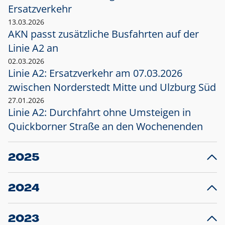
Ersatzverkehr
13.03.2026
AKN passt zusätzliche Busfahrten auf der
Linie A2 an
02.03.2026
Linie A2: Ersatzverkehr am 07.03.2026
zwischen Norderstedt Mitte und Ulzburg Süd
27.01.2026
Linie A2: Durchfahrt ohne Umsteigen in
Quickborner Straße an den Wochenenden
2025
23.12.2025
28
Projekt S5: Start der Bauarbeiten am
F
2024
Bahnhof Henstedt-Ulzburg im Januar 2026
10.12.2024
28
Großprojekt S5: Sperrung der Bahnstraße in
F
2023