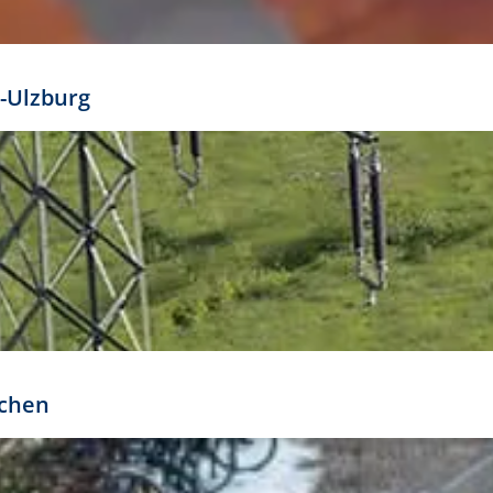
mathöhe. Daraus ergeben sich für gängige Formate
out:
-Ulzburg
r oder kleiner gesetzt werden. Dazu bedarf es jedoch
bteilung.
rchen