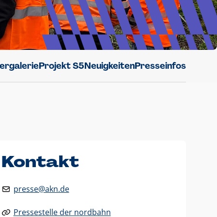
dergalerie
Projekt S5
Neuigkeiten
Presseinfos
Kontakt
presse@akn.de
Pressestelle der nordbahn