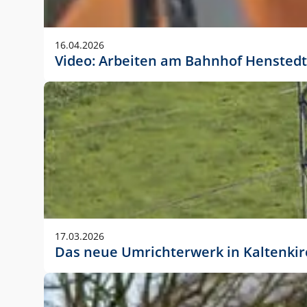
Anwendungsgröße im Layout:
Die Logohöhe beträgt 4 – 10 % der jeweiligen For
16.04.2026
folgende fest definierte Anwendungsgrößen im Lay
Video: Arbeiten am Bahnhof Henstedt
DIN A4 – 11 mm hoch (4 %)
DIN A3 – 15 mm hoch (5 %)
DIN A1 – 39 mm hoch (5 %)
DIN lang – 10 mm hoch (5 %)
1080 x 1080 px – 78 px hoch (7 %)
In Ausnahmefällen darf das Logo jedoch auch größe
stets der vorherigen Absprache mit der Marketinga
17.03.2026
Das neue Umrichterwerk in Kaltenki