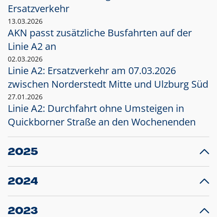
Ersatzverkehr
13.03.2026
AKN passt zusätzliche Busfahrten auf der
Linie A2 an
02.03.2026
Linie A2: Ersatzverkehr am 07.03.2026
zwischen Norderstedt Mitte und Ulzburg Süd
27.01.2026
Linie A2: Durchfahrt ohne Umsteigen in
Quickborner Straße an den Wochenenden
2025
23.12.2025
28
Projekt S5: Start der Bauarbeiten am
F
2024
Bahnhof Henstedt-Ulzburg im Januar 2026
10.12.2024
28
Großprojekt S5: Sperrung der Bahnstraße in
F
2023