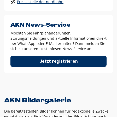
Pressestelle der nordbahn
Alle anderen Logo-Varianten dürfen nur in Ausnahmefällen
eingesetzt werden und bedürfen der vorherigen Absprache
mit der Marketingabteilung.
Diese Ausnahmen sind zum Beispiel:
AKN News-Service
weißes Logo auf anderen farbigen Hintergründen als
Möchten Sie Fahrplanänderungen,
dem AKN Blau,
Störungsmeldungen und aktuelle Informationen direkt
weißes Logo auf Fotohintergründen,
per WhatsApp oder E-Mail erhalten? Dann melden Sie
sich zu unserem kostenlosen News-Service an.
schwarzes Logo für reine Schwarz-Weiß-Umsetzungen
Um das Logo herum muss ein Schutzraum von jeweils einer
Jetzt registrieren
Höhe bzw. Breite des N aus AKN in alle Richtungen
eingehalten werden – ausgehend vom AKN Schriftzug. In
diesem Bereich dürfen keine anderen Logos, Grafikelemente
oder Ähnliches platziert werden.
AKN Bildergalerie
Die bereitgestellten Bilder können für redaktionelle Zwecke
genutzt werden. Eine Veränderung der Bilder ist nur nach