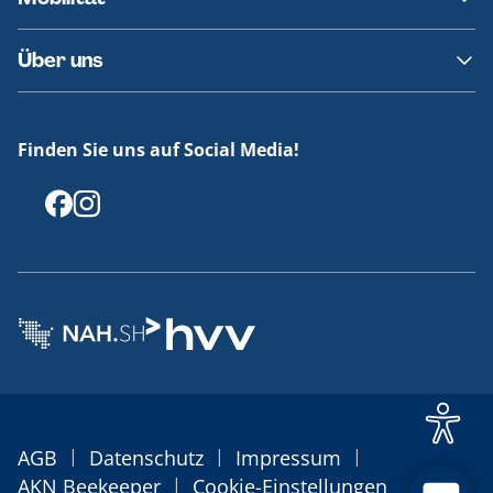
Fundsachen
Häufige Fragen
Barrierefreies Reisen
Über uns
Erklärung Barrierefreiheit
Historie
Medienportal
Finden Sie uns auf Social Media!
Offenlegungen
|
|
|
AGB
Datenschutz
Impressum
|
AKN Beekeeper
Cookie-Einstellungen