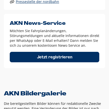
Pressestelle der nordbahn
Alle anderen Logo-Varianten dürfen nur in Ausnahmefällen
eingesetzt werden und bedürfen der vorherigen Absprache
mit der Marketingabteilung.
Diese Ausnahmen sind zum Beispiel:
AKN News-Service
weißes Logo auf anderen farbigen Hintergründen als
Möchten Sie Fahrplanänderungen,
dem AKN Blau,
Störungsmeldungen und aktuelle Informationen direkt
weißes Logo auf Fotohintergründen,
per WhatsApp oder E-Mail erhalten? Dann melden Sie
sich zu unserem kostenlosen News-Service an.
schwarzes Logo für reine Schwarz-Weiß-Umsetzungen
Um das Logo herum muss ein Schutzraum von jeweils einer
Jetzt registrieren
Höhe bzw. Breite des N aus AKN in alle Richtungen
eingehalten werden – ausgehend vom AKN Schriftzug. In
diesem Bereich dürfen keine anderen Logos, Grafikelemente
oder Ähnliches platziert werden.
AKN Bildergalerie
Die bereitgestellten Bilder können für redaktionelle Zwecke
genutzt werden. Eine Veränderung der Bilder ist nur nach