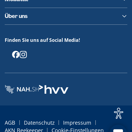
Fundsachen
Häufige Fragen
Barrierefreies Reisen
Über uns
Erklärung Barrierefreiheit
Historie
Medienportal
Finden Sie uns auf Social Media!
Offenlegungen
|
|
|
AGB
Datenschutz
Impressum
|
AKN Beekeeper
Cookie-Einstellungen