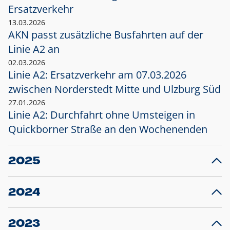
Ersatzverkehr
13.03.2026
AKN passt zusätzliche Busfahrten auf der
Linie A2 an
02.03.2026
Linie A2: Ersatzverkehr am 07.03.2026
zwischen Norderstedt Mitte und Ulzburg Süd
27.01.2026
Linie A2: Durchfahrt ohne Umsteigen in
Quickborner Straße an den Wochenenden
2025
23.12.2025
28
Projekt S5: Start der Bauarbeiten am
F
2024
Bahnhof Henstedt-Ulzburg im Januar 2026
10.12.2024
28
Großprojekt S5: Sperrung der Bahnstraße in
F
2023