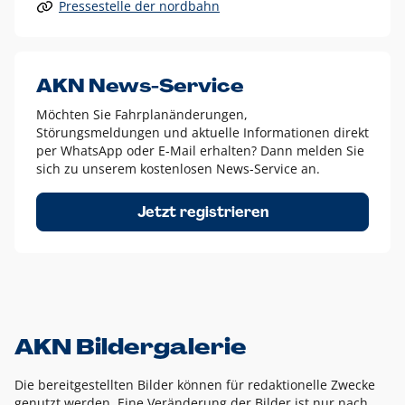
Pressestelle der nordbahn
Alle anderen Logo-Varianten dürfen nur in Ausnahmefällen
eingesetzt werden und bedürfen der vorherigen Absprache
mit der Marketingabteilung.
Diese Ausnahmen sind zum Beispiel:
AKN News-Service
weißes Logo auf anderen farbigen Hintergründen als
Möchten Sie Fahrplanänderungen,
dem AKN Blau,
Störungsmeldungen und aktuelle Informationen direkt
weißes Logo auf Fotohintergründen,
per WhatsApp oder E-Mail erhalten? Dann melden Sie
sich zu unserem kostenlosen News-Service an.
schwarzes Logo für reine Schwarz-Weiß-Umsetzungen
Um das Logo herum muss ein Schutzraum von jeweils einer
Jetzt registrieren
Höhe bzw. Breite des N aus AKN in alle Richtungen
eingehalten werden – ausgehend vom AKN Schriftzug. In
diesem Bereich dürfen keine anderen Logos, Grafikelemente
oder Ähnliches platziert werden.
AKN Bildergalerie
Die bereitgestellten Bilder können für redaktionelle Zwecke
genutzt werden. Eine Veränderung der Bilder ist nur nach