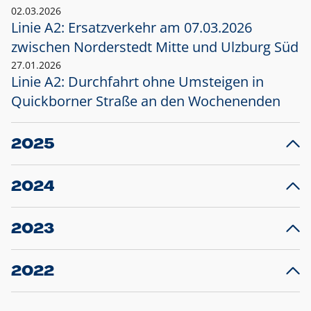
02.03.2026
Linie A2: Ersatzverkehr am 07.03.2026
zwischen Norderstedt Mitte und Ulzburg Süd
27.01.2026
Linie A2: Durchfahrt ohne Umsteigen in
Quickborner Straße an den Wochenenden
2025
23.12.2025
28
Projekt S5: Start der Bauarbeiten am
F
2024
Bahnhof Henstedt-Ulzburg im Januar 2026
10.12.2024
28
Großprojekt S5: Sperrung der Bahnstraße in
F
2023
Ellerau mit Ausweitung des Ersatzverkehrs
20.12.2023
14
Schleswig-Holstein verlängert den
A
2022
Verkehrsvertrag der AKN und bestellt den
T
22.12.2022
12
Expresszug für die Strecke Norderstedt -
Baustart S21 am 16.01.2023: Fahrplan
B