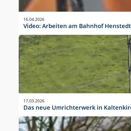
Anwendungsgröße im Layout:
Die Logohöhe beträgt 4 – 10 % der jeweiligen For
16.04.2026
folgende fest definierte Anwendungsgrößen im Lay
Video: Arbeiten am Bahnhof Henstedt
DIN A4 – 11 mm hoch (4 %)
DIN A3 – 15 mm hoch (5 %)
DIN A1 – 39 mm hoch (5 %)
DIN lang – 10 mm hoch (5 %)
1080 x 1080 px – 78 px hoch (7 %)
In Ausnahmefällen darf das Logo jedoch auch größe
stets der vorherigen Absprache mit der Marketinga
17.03.2026
Das neue Umrichterwerk in Kaltenki