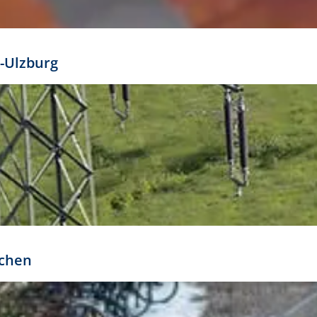
mathöhe. Daraus ergeben sich für gängige Formate
out:
-Ulzburg
r oder kleiner gesetzt werden. Dazu bedarf es jedoch
bteilung.
rchen