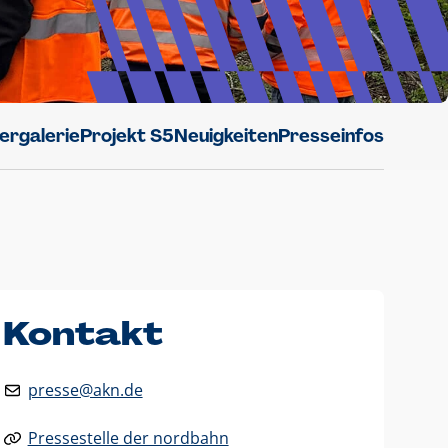
dergalerie
Projekt S5
Neuigkeiten
Presseinfos
Kontakt
presse@akn.de
Pressestelle der nordbahn