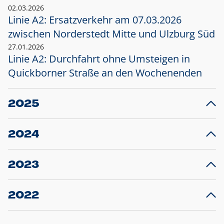
02.03.2026
Linie A2: Ersatzverkehr am 07.03.2026
zwischen Norderstedt Mitte und Ulzburg Süd
27.01.2026
Linie A2: Durchfahrt ohne Umsteigen in
Quickborner Straße an den Wochenenden
2025
23.12.2025
28
Projekt S5: Start der Bauarbeiten am
F
2024
Bahnhof Henstedt-Ulzburg im Januar 2026
10.12.2024
28
Großprojekt S5: Sperrung der Bahnstraße in
F
2023
Ellerau mit Ausweitung des Ersatzverkehrs
20.12.2023
14
Schleswig-Holstein verlängert den
A
2022
Verkehrsvertrag der AKN und bestellt den
T
22.12.2022
12
Expresszug für die Strecke Norderstedt -
Baustart S21 am 16.01.2023: Fahrplan
B