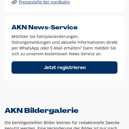
Pressestelle der nordbahn
Alle anderen Logo-Varianten dürfen nur in Ausnahmefällen
eingesetzt werden und bedürfen der vorherigen Absprache
mit der Marketingabteilung.
Diese Ausnahmen sind zum Beispiel:
AKN News-Service
weißes Logo auf anderen farbigen Hintergründen als
Möchten Sie Fahrplanänderungen,
dem AKN Blau,
Störungsmeldungen und aktuelle Informationen direkt
weißes Logo auf Fotohintergründen,
per WhatsApp oder E-Mail erhalten? Dann melden Sie
sich zu unserem kostenlosen News-Service an.
schwarzes Logo für reine Schwarz-Weiß-Umsetzungen
Um das Logo herum muss ein Schutzraum von jeweils einer
Jetzt registrieren
Höhe bzw. Breite des N aus AKN in alle Richtungen
eingehalten werden – ausgehend vom AKN Schriftzug. In
diesem Bereich dürfen keine anderen Logos, Grafikelemente
oder Ähnliches platziert werden.
AKN Bildergalerie
Die bereitgestellten Bilder können für redaktionelle Zwecke
genutzt werden. Eine Veränderung der Bilder ist nur nach