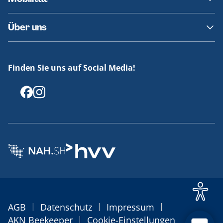
Fundsachen
Häufige Fragen
Barrierefreies Reisen
Über uns
Erklärung Barrierefreiheit
Historie
Medienportal
Finden Sie uns auf Social Media!
Offenlegungen
|
|
|
AGB
Datenschutz
Impressum
|
AKN Beekeeper
Cookie-Einstellungen