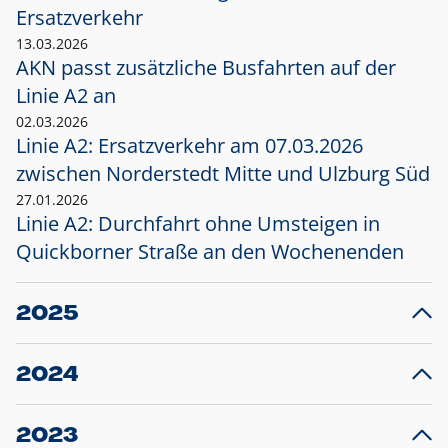
Ersatzverkehr
13.03.2026
AKN passt zusätzliche Busfahrten auf der
Linie A2 an
02.03.2026
Linie A2: Ersatzverkehr am 07.03.2026
zwischen Norderstedt Mitte und Ulzburg Süd
27.01.2026
Linie A2: Durchfahrt ohne Umsteigen in
Quickborner Straße an den Wochenenden
2025
23.12.2025
28
Projekt S5: Start der Bauarbeiten am
F
2024
Bahnhof Henstedt-Ulzburg im Januar 2026
10.12.2024
28
Großprojekt S5: Sperrung der Bahnstraße in
F
2023