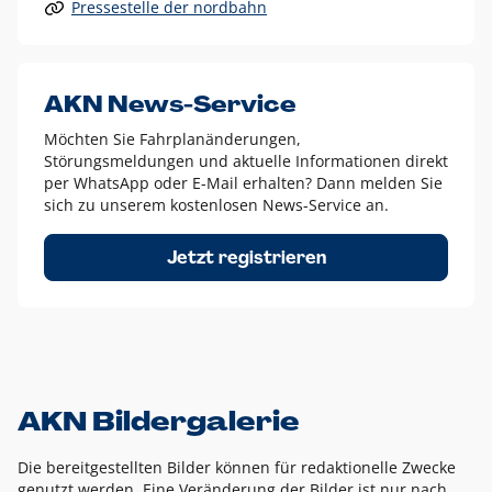
Pressestelle der nordbahn
Alle anderen Logo-Varianten dürfen nur in Ausnahmefällen
eingesetzt werden und bedürfen der vorherigen Absprache
mit der Marketingabteilung.
Diese Ausnahmen sind zum Beispiel:
AKN News-Service
weißes Logo auf anderen farbigen Hintergründen als
Möchten Sie Fahrplanänderungen,
dem AKN Blau,
Störungsmeldungen und aktuelle Informationen direkt
weißes Logo auf Fotohintergründen,
per WhatsApp oder E-Mail erhalten? Dann melden Sie
sich zu unserem kostenlosen News-Service an.
schwarzes Logo für reine Schwarz-Weiß-Umsetzungen
Um das Logo herum muss ein Schutzraum von jeweils einer
Jetzt registrieren
Höhe bzw. Breite des N aus AKN in alle Richtungen
eingehalten werden – ausgehend vom AKN Schriftzug. In
diesem Bereich dürfen keine anderen Logos, Grafikelemente
oder Ähnliches platziert werden.
AKN Bildergalerie
Die bereitgestellten Bilder können für redaktionelle Zwecke
genutzt werden. Eine Veränderung der Bilder ist nur nach