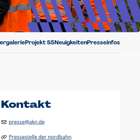
dergalerie
Projekt S5
Neuigkeiten
Presseinfos
Kontakt
presse@akn.de
Pressestelle der nordbahn