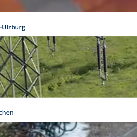
mathöhe. Daraus ergeben sich für gängige Formate
out:
-Ulzburg
r oder kleiner gesetzt werden. Dazu bedarf es jedoch
bteilung.
rchen