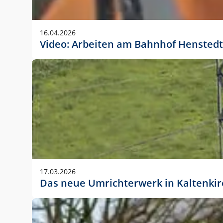
Anwendungsgröße im Layout:
Die Logohöhe beträgt 4 – 10 % der jeweiligen For
16.04.2026
folgende fest definierte Anwendungsgrößen im Lay
Video: Arbeiten am Bahnhof Henstedt
DIN A4 – 11 mm hoch (4 %)
DIN A3 – 15 mm hoch (5 %)
DIN A1 – 39 mm hoch (5 %)
DIN lang – 10 mm hoch (5 %)
1080 x 1080 px – 78 px hoch (7 %)
In Ausnahmefällen darf das Logo jedoch auch größe
stets der vorherigen Absprache mit der Marketinga
17.03.2026
Das neue Umrichterwerk in Kaltenki