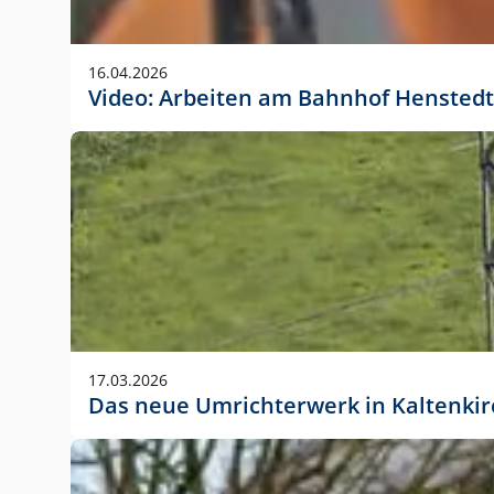
Anwendungsgröße im Layout:
Die Logohöhe beträgt 4 – 10 % der jeweiligen For
16.04.2026
folgende fest definierte Anwendungsgrößen im Lay
Video: Arbeiten am Bahnhof Henstedt
DIN A4 – 11 mm hoch (4 %)
DIN A3 – 15 mm hoch (5 %)
DIN A1 – 39 mm hoch (5 %)
DIN lang – 10 mm hoch (5 %)
1080 x 1080 px – 78 px hoch (7 %)
In Ausnahmefällen darf das Logo jedoch auch größe
stets der vorherigen Absprache mit der Marketinga
17.03.2026
Das neue Umrichterwerk in Kaltenki