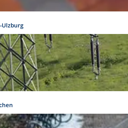
mathöhe. Daraus ergeben sich für gängige Formate
out:
-Ulzburg
r oder kleiner gesetzt werden. Dazu bedarf es jedoch
bteilung.
rchen