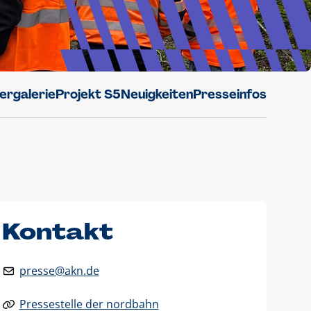
dergalerie
Projekt S5
Neuigkeiten
Presseinfos
Kontakt
presse@akn.de
Pressestelle der nordbahn