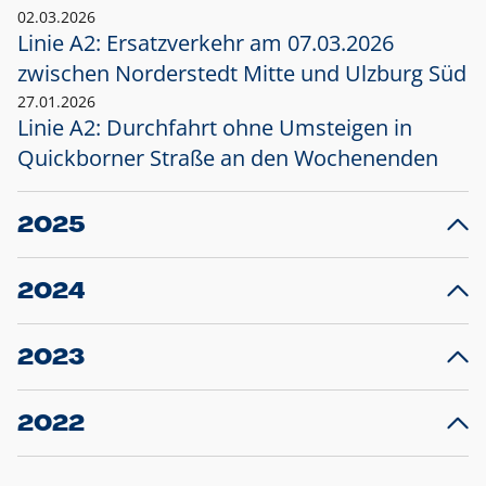
02.03.2026
Linie A2: Ersatzverkehr am 07.03.2026
zwischen Norderstedt Mitte und Ulzburg Süd
27.01.2026
Linie A2: Durchfahrt ohne Umsteigen in
Quickborner Straße an den Wochenenden
2025
23.12.2025
28
Projekt S5: Start der Bauarbeiten am
F
2024
Bahnhof Henstedt-Ulzburg im Januar 2026
10.12.2024
28
Großprojekt S5: Sperrung der Bahnstraße in
F
2023
Ellerau mit Ausweitung des Ersatzverkehrs
20.12.2023
14
Schleswig-Holstein verlängert den
A
2022
Verkehrsvertrag der AKN und bestellt den
T
22.12.2022
12
Expresszug für die Strecke Norderstedt -
Baustart S21 am 16.01.2023: Fahrplan
B