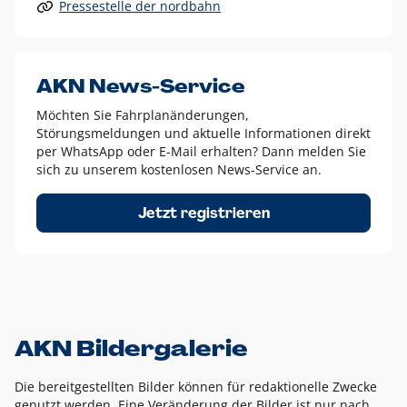
Pressestelle der nordbahn
Alle anderen Logo-Varianten dürfen nur in Ausnahmefällen
eingesetzt werden und bedürfen der vorherigen Absprache
mit der Marketingabteilung.
Diese Ausnahmen sind zum Beispiel:
AKN News-Service
weißes Logo auf anderen farbigen Hintergründen als
Möchten Sie Fahrplanänderungen,
dem AKN Blau,
Störungsmeldungen und aktuelle Informationen direkt
weißes Logo auf Fotohintergründen,
per WhatsApp oder E-Mail erhalten? Dann melden Sie
sich zu unserem kostenlosen News-Service an.
schwarzes Logo für reine Schwarz-Weiß-Umsetzungen
Um das Logo herum muss ein Schutzraum von jeweils einer
Jetzt registrieren
Höhe bzw. Breite des N aus AKN in alle Richtungen
eingehalten werden – ausgehend vom AKN Schriftzug. In
diesem Bereich dürfen keine anderen Logos, Grafikelemente
oder Ähnliches platziert werden.
AKN Bildergalerie
Die bereitgestellten Bilder können für redaktionelle Zwecke
genutzt werden. Eine Veränderung der Bilder ist nur nach