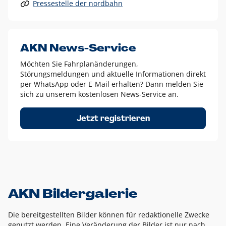
Pressestelle der nordbahn
Alle anderen Logo-Varianten dürfen nur in Ausnahmefällen
eingesetzt werden und bedürfen der vorherigen Absprache
mit der Marketingabteilung.
Diese Ausnahmen sind zum Beispiel:
AKN News-Service
weißes Logo auf anderen farbigen Hintergründen als
Möchten Sie Fahrplanänderungen,
dem AKN Blau,
Störungsmeldungen und aktuelle Informationen direkt
weißes Logo auf Fotohintergründen,
per WhatsApp oder E-Mail erhalten? Dann melden Sie
sich zu unserem kostenlosen News-Service an.
schwarzes Logo für reine Schwarz-Weiß-Umsetzungen
Um das Logo herum muss ein Schutzraum von jeweils einer
Jetzt registrieren
Höhe bzw. Breite des N aus AKN in alle Richtungen
eingehalten werden – ausgehend vom AKN Schriftzug. In
diesem Bereich dürfen keine anderen Logos, Grafikelemente
oder Ähnliches platziert werden.
AKN Bildergalerie
Die bereitgestellten Bilder können für redaktionelle Zwecke
genutzt werden. Eine Veränderung der Bilder ist nur nach