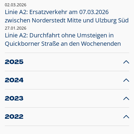
02.03.2026
Linie A2: Ersatzverkehr am 07.03.2026
zwischen Norderstedt Mitte und Ulzburg Süd
27.01.2026
Linie A2: Durchfahrt ohne Umsteigen in
Quickborner Straße an den Wochenenden
2025
23.12.2025
28
Projekt S5: Start der Bauarbeiten am
F
2024
Bahnhof Henstedt-Ulzburg im Januar 2026
10.12.2024
28
Großprojekt S5: Sperrung der Bahnstraße in
F
2023
Ellerau mit Ausweitung des Ersatzverkehrs
20.12.2023
14
Schleswig-Holstein verlängert den
A
2022
Verkehrsvertrag der AKN und bestellt den
T
22.12.2022
12
Expresszug für die Strecke Norderstedt -
Baustart S21 am 16.01.2023: Fahrplan
B