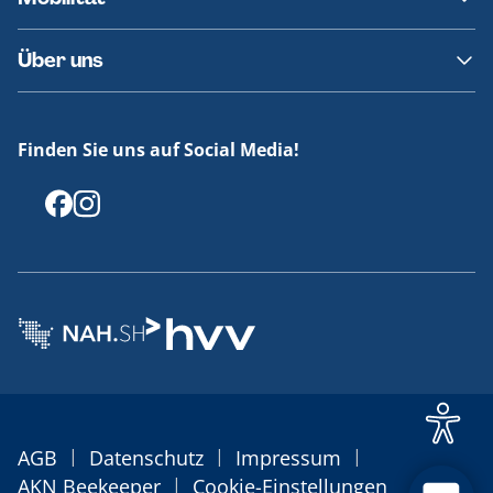
Fundsachen
Häufige Fragen
Barrierefreies Reisen
Über uns
Erklärung Barrierefreiheit
Historie
Medienportal
Finden Sie uns auf Social Media!
Offenlegungen
|
|
|
AGB
Datenschutz
Impressum
|
AKN Beekeeper
Cookie-Einstellungen