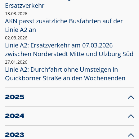
Ersatzverkehr
13.03.2026
AKN passt zusätzliche Busfahrten auf der
Linie A2 an
02.03.2026
Linie A2: Ersatzverkehr am 07.03.2026
zwischen Norderstedt Mitte und Ulzburg Süd
27.01.2026
Linie A2: Durchfahrt ohne Umsteigen in
Quickborner Straße an den Wochenenden
2025
23.12.2025
28
Projekt S5: Start der Bauarbeiten am
F
2024
Bahnhof Henstedt-Ulzburg im Januar 2026
10.12.2024
28
Großprojekt S5: Sperrung der Bahnstraße in
F
2023