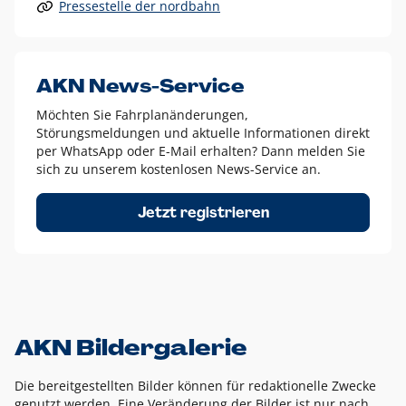
Pressestelle der nordbahn
Alle anderen Logo-Varianten dürfen nur in Ausnahmefällen
eingesetzt werden und bedürfen der vorherigen Absprache
mit der Marketingabteilung.
Diese Ausnahmen sind zum Beispiel:
AKN News-Service
weißes Logo auf anderen farbigen Hintergründen als
Möchten Sie Fahrplanänderungen,
dem AKN Blau,
Störungsmeldungen und aktuelle Informationen direkt
weißes Logo auf Fotohintergründen,
per WhatsApp oder E-Mail erhalten? Dann melden Sie
sich zu unserem kostenlosen News-Service an.
schwarzes Logo für reine Schwarz-Weiß-Umsetzungen
Um das Logo herum muss ein Schutzraum von jeweils einer
Jetzt registrieren
Höhe bzw. Breite des N aus AKN in alle Richtungen
eingehalten werden – ausgehend vom AKN Schriftzug. In
diesem Bereich dürfen keine anderen Logos, Grafikelemente
oder Ähnliches platziert werden.
AKN Bildergalerie
Die bereitgestellten Bilder können für redaktionelle Zwecke
genutzt werden. Eine Veränderung der Bilder ist nur nach