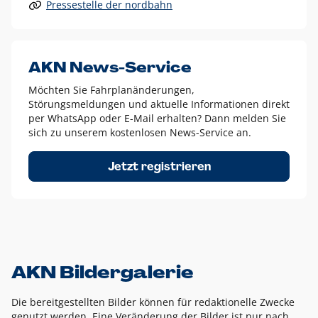
Pressestelle der nordbahn
Alle anderen Logo-Varianten dürfen nur in Ausnahmefällen
eingesetzt werden und bedürfen der vorherigen Absprache
mit der Marketingabteilung.
Diese Ausnahmen sind zum Beispiel:
AKN News-Service
weißes Logo auf anderen farbigen Hintergründen als
Möchten Sie Fahrplanänderungen,
dem AKN Blau,
Störungsmeldungen und aktuelle Informationen direkt
weißes Logo auf Fotohintergründen,
per WhatsApp oder E-Mail erhalten? Dann melden Sie
sich zu unserem kostenlosen News-Service an.
schwarzes Logo für reine Schwarz-Weiß-Umsetzungen
Um das Logo herum muss ein Schutzraum von jeweils einer
Jetzt registrieren
Höhe bzw. Breite des N aus AKN in alle Richtungen
eingehalten werden – ausgehend vom AKN Schriftzug. In
diesem Bereich dürfen keine anderen Logos, Grafikelemente
oder Ähnliches platziert werden.
AKN Bildergalerie
Die bereitgestellten Bilder können für redaktionelle Zwecke
genutzt werden. Eine Veränderung der Bilder ist nur nach