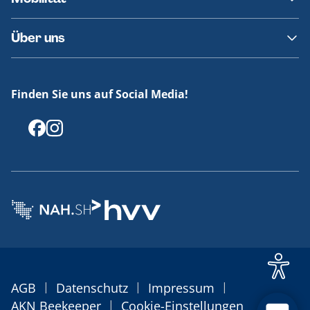
Fundsachen
Häufige Fragen
Barrierefreies Reisen
Über uns
Erklärung Barrierefreiheit
Historie
Medienportal
Finden Sie uns auf Social Media!
Offenlegungen
|
|
|
AGB
Datenschutz
Impressum
|
AKN Beekeeper
Cookie-Einstellungen