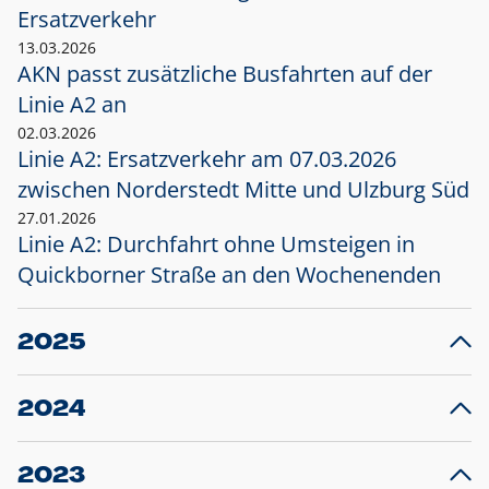
Ersatzverkehr
13.03.2026
AKN passt zusätzliche Busfahrten auf der
Linie A2 an
02.03.2026
Linie A2: Ersatzverkehr am 07.03.2026
zwischen Norderstedt Mitte und Ulzburg Süd
27.01.2026
Linie A2: Durchfahrt ohne Umsteigen in
Quickborner Straße an den Wochenenden
2025
23.12.2025
28
Projekt S5: Start der Bauarbeiten am
F
2024
Bahnhof Henstedt-Ulzburg im Januar 2026
10.12.2024
28
Großprojekt S5: Sperrung der Bahnstraße in
F
2023