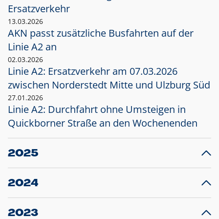
Ersatzverkehr
13.03.2026
AKN passt zusätzliche Busfahrten auf der
Linie A2 an
02.03.2026
Linie A2: Ersatzverkehr am 07.03.2026
zwischen Norderstedt Mitte und Ulzburg Süd
27.01.2026
Linie A2: Durchfahrt ohne Umsteigen in
Quickborner Straße an den Wochenenden
2025
23.12.2025
28
Projekt S5: Start der Bauarbeiten am
F
2024
Bahnhof Henstedt-Ulzburg im Januar 2026
10.12.2024
28
Großprojekt S5: Sperrung der Bahnstraße in
F
2023