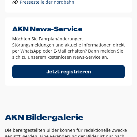
Pressestelle der nordbahn
Alle anderen Logo-Varianten dürfen nur in Ausnahmefällen
eingesetzt werden und bedürfen der vorherigen Absprache
mit der Marketingabteilung.
Diese Ausnahmen sind zum Beispiel:
AKN News-Service
weißes Logo auf anderen farbigen Hintergründen als
Möchten Sie Fahrplanänderungen,
dem AKN Blau,
Störungsmeldungen und aktuelle Informationen direkt
weißes Logo auf Fotohintergründen,
per WhatsApp oder E-Mail erhalten? Dann melden Sie
sich zu unserem kostenlosen News-Service an.
schwarzes Logo für reine Schwarz-Weiß-Umsetzungen
Um das Logo herum muss ein Schutzraum von jeweils einer
Jetzt registrieren
Höhe bzw. Breite des N aus AKN in alle Richtungen
eingehalten werden – ausgehend vom AKN Schriftzug. In
diesem Bereich dürfen keine anderen Logos, Grafikelemente
oder Ähnliches platziert werden.
AKN Bildergalerie
Die bereitgestellten Bilder können für redaktionelle Zwecke
genutzt werden. Eine Veränderung der Bilder ist nur nach