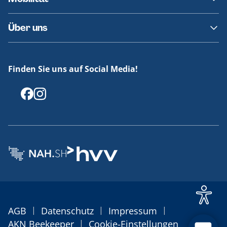
Fundsachen
Häufige Fragen
Barrierefreies Reisen
Über uns
Erklärung Barrierefreiheit
Historie
Medienportal
Finden Sie uns auf Social Media!
Offenlegungen
|
|
|
AGB
Datenschutz
Impressum
|
AKN Beekeeper
Cookie-Einstellungen