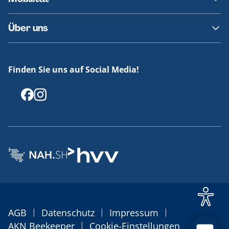
Fundsachen
Häufige Fragen
Barrierefreies Reisen
Über uns
Erklärung Barrierefreiheit
Historie
Medienportal
Finden Sie uns auf Social Media!
Offenlegungen
|
|
|
AGB
Datenschutz
Impressum
|
AKN Beekeeper
Cookie-Einstellungen