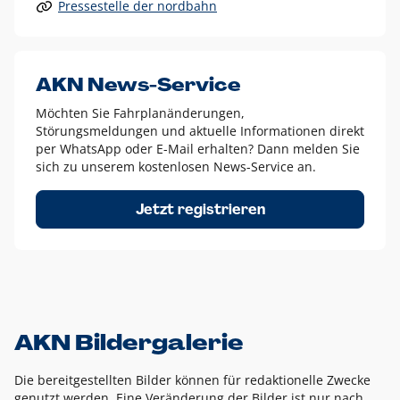
Pressestelle der nordbahn
Alle anderen Logo-Varianten dürfen nur in Ausnahmefällen
eingesetzt werden und bedürfen der vorherigen Absprache
mit der Marketingabteilung.
Diese Ausnahmen sind zum Beispiel:
AKN News-Service
weißes Logo auf anderen farbigen Hintergründen als
Möchten Sie Fahrplanänderungen,
dem AKN Blau,
Störungsmeldungen und aktuelle Informationen direkt
weißes Logo auf Fotohintergründen,
per WhatsApp oder E-Mail erhalten? Dann melden Sie
sich zu unserem kostenlosen News-Service an.
schwarzes Logo für reine Schwarz-Weiß-Umsetzungen
Um das Logo herum muss ein Schutzraum von jeweils einer
Jetzt registrieren
Höhe bzw. Breite des N aus AKN in alle Richtungen
eingehalten werden – ausgehend vom AKN Schriftzug. In
diesem Bereich dürfen keine anderen Logos, Grafikelemente
oder Ähnliches platziert werden.
AKN Bildergalerie
Die bereitgestellten Bilder können für redaktionelle Zwecke
genutzt werden. Eine Veränderung der Bilder ist nur nach