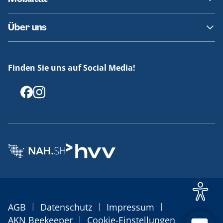
Fundsachen
Häufige Fragen
Barrierefreies Reisen
Über uns
Erklärung Barrierefreiheit
Historie
Medienportal
Finden Sie uns auf Social Media!
Offenlegungen
|
|
|
AGB
Datenschutz
Impressum
|
AKN Beekeeper
Cookie-Einstellungen