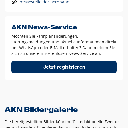
Pressestelle der nordbahn
Alle anderen Logo-Varianten dürfen nur in Ausnahmefällen
eingesetzt werden und bedürfen der vorherigen Absprache
mit der Marketingabteilung.
Diese Ausnahmen sind zum Beispiel:
AKN News-Service
weißes Logo auf anderen farbigen Hintergründen als
Möchten Sie Fahrplanänderungen,
dem AKN Blau,
Störungsmeldungen und aktuelle Informationen direkt
weißes Logo auf Fotohintergründen,
per WhatsApp oder E-Mail erhalten? Dann melden Sie
sich zu unserem kostenlosen News-Service an.
schwarzes Logo für reine Schwarz-Weiß-Umsetzungen
Um das Logo herum muss ein Schutzraum von jeweils einer
Jetzt registrieren
Höhe bzw. Breite des N aus AKN in alle Richtungen
eingehalten werden – ausgehend vom AKN Schriftzug. In
diesem Bereich dürfen keine anderen Logos, Grafikelemente
oder Ähnliches platziert werden.
AKN Bildergalerie
Die bereitgestellten Bilder können für redaktionelle Zwecke
genutzt werden. Eine Veränderung der Bilder ist nur nach