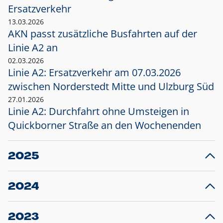
Ersatzverkehr
13.03.2026
AKN passt zusätzliche Busfahrten auf der
Linie A2 an
02.03.2026
Linie A2: Ersatzverkehr am 07.03.2026
zwischen Norderstedt Mitte und Ulzburg Süd
27.01.2026
Linie A2: Durchfahrt ohne Umsteigen in
Quickborner Straße an den Wochenenden
2025
23.12.2025
28
Projekt S5: Start der Bauarbeiten am
F
2024
Bahnhof Henstedt-Ulzburg im Januar 2026
10.12.2024
28
Großprojekt S5: Sperrung der Bahnstraße in
F
2023