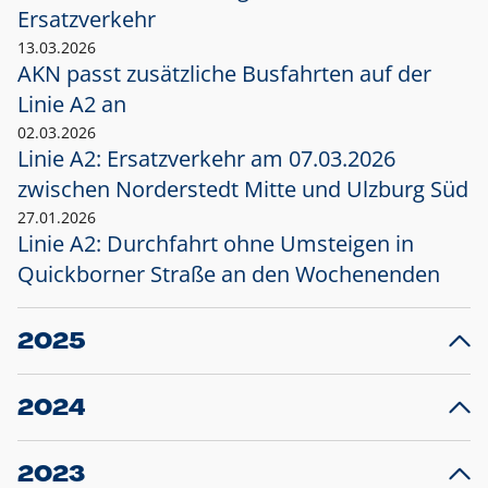
Ersatzverkehr
13.03.2026
AKN passt zusätzliche Busfahrten auf der
Linie A2 an
02.03.2026
Linie A2: Ersatzverkehr am 07.03.2026
zwischen Norderstedt Mitte und Ulzburg Süd
27.01.2026
Linie A2: Durchfahrt ohne Umsteigen in
Quickborner Straße an den Wochenenden
2025
23.12.2025
28
Projekt S5: Start der Bauarbeiten am
F
2024
Bahnhof Henstedt-Ulzburg im Januar 2026
10.12.2024
28
Großprojekt S5: Sperrung der Bahnstraße in
F
2023