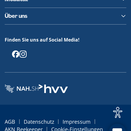
Fundsachen
Häufige Fragen
Barrierefreies Reisen
Über uns
Erklärung Barrierefreiheit
Historie
Medienportal
Finden Sie uns auf Social Media!
Offenlegungen
|
|
|
AGB
Datenschutz
Impressum
|
AKN Beekeeper
Cookie-Einstellungen