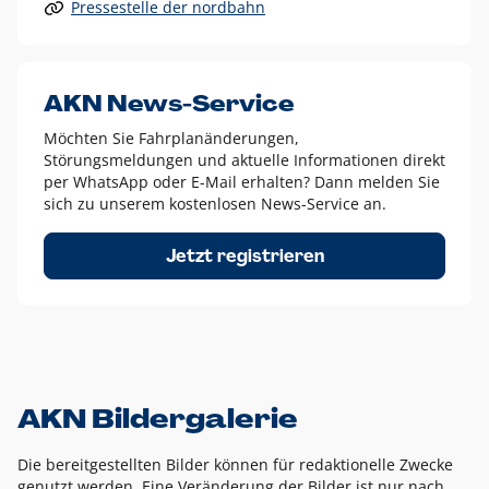
Pressestelle der nordbahn
Alle anderen Logo-Varianten dürfen nur in Ausnahmefällen
eingesetzt werden und bedürfen der vorherigen Absprache
mit der Marketingabteilung.
Diese Ausnahmen sind zum Beispiel:
AKN News-Service
weißes Logo auf anderen farbigen Hintergründen als
Möchten Sie Fahrplanänderungen,
dem AKN Blau,
Störungsmeldungen und aktuelle Informationen direkt
weißes Logo auf Fotohintergründen,
per WhatsApp oder E-Mail erhalten? Dann melden Sie
sich zu unserem kostenlosen News-Service an.
schwarzes Logo für reine Schwarz-Weiß-Umsetzungen
Um das Logo herum muss ein Schutzraum von jeweils einer
Jetzt registrieren
Höhe bzw. Breite des N aus AKN in alle Richtungen
eingehalten werden – ausgehend vom AKN Schriftzug. In
diesem Bereich dürfen keine anderen Logos, Grafikelemente
oder Ähnliches platziert werden.
AKN Bildergalerie
Die bereitgestellten Bilder können für redaktionelle Zwecke
genutzt werden. Eine Veränderung der Bilder ist nur nach