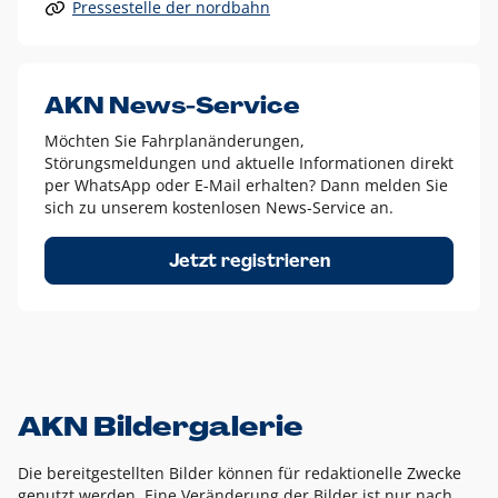
Pressestelle der nordbahn
Alle anderen Logo-Varianten dürfen nur in Ausnahmefällen
eingesetzt werden und bedürfen der vorherigen Absprache
mit der Marketingabteilung.
Diese Ausnahmen sind zum Beispiel:
AKN News-Service
weißes Logo auf anderen farbigen Hintergründen als
Möchten Sie Fahrplanänderungen,
dem AKN Blau,
Störungsmeldungen und aktuelle Informationen direkt
weißes Logo auf Fotohintergründen,
per WhatsApp oder E-Mail erhalten? Dann melden Sie
sich zu unserem kostenlosen News-Service an.
schwarzes Logo für reine Schwarz-Weiß-Umsetzungen
Um das Logo herum muss ein Schutzraum von jeweils einer
Jetzt registrieren
Höhe bzw. Breite des N aus AKN in alle Richtungen
eingehalten werden – ausgehend vom AKN Schriftzug. In
diesem Bereich dürfen keine anderen Logos, Grafikelemente
oder Ähnliches platziert werden.
AKN Bildergalerie
Die bereitgestellten Bilder können für redaktionelle Zwecke
genutzt werden. Eine Veränderung der Bilder ist nur nach