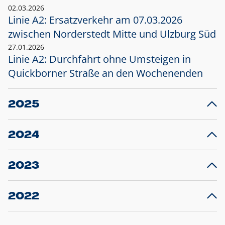
02.03.2026
Linie A2: Ersatzverkehr am 07.03.2026
zwischen Norderstedt Mitte und Ulzburg Süd
27.01.2026
Linie A2: Durchfahrt ohne Umsteigen in
Quickborner Straße an den Wochenenden
2025
23.12.2025
28
Projekt S5: Start der Bauarbeiten am
F
2024
Bahnhof Henstedt-Ulzburg im Januar 2026
10.12.2024
28
Großprojekt S5: Sperrung der Bahnstraße in
F
2023
Ellerau mit Ausweitung des Ersatzverkehrs
20.12.2023
14
Schleswig-Holstein verlängert den
A
2022
Verkehrsvertrag der AKN und bestellt den
T
22.12.2022
12
Expresszug für die Strecke Norderstedt -
Baustart S21 am 16.01.2023: Fahrplan
B