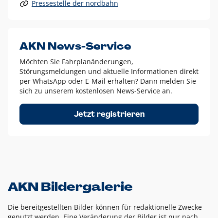
Pressestelle der nordbahn
Alle anderen Logo-Varianten dürfen nur in Ausnahmefällen
eingesetzt werden und bedürfen der vorherigen Absprache
mit der Marketingabteilung.
Diese Ausnahmen sind zum Beispiel:
AKN News-Service
weißes Logo auf anderen farbigen Hintergründen als
Möchten Sie Fahrplanänderungen,
dem AKN Blau,
Störungsmeldungen und aktuelle Informationen direkt
weißes Logo auf Fotohintergründen,
per WhatsApp oder E-Mail erhalten? Dann melden Sie
sich zu unserem kostenlosen News-Service an.
schwarzes Logo für reine Schwarz-Weiß-Umsetzungen
Um das Logo herum muss ein Schutzraum von jeweils einer
Jetzt registrieren
Höhe bzw. Breite des N aus AKN in alle Richtungen
eingehalten werden – ausgehend vom AKN Schriftzug. In
diesem Bereich dürfen keine anderen Logos, Grafikelemente
oder Ähnliches platziert werden.
AKN Bildergalerie
Die bereitgestellten Bilder können für redaktionelle Zwecke
genutzt werden. Eine Veränderung der Bilder ist nur nach