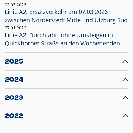
02.03.2026
Linie A2: Ersatzverkehr am 07.03.2026
zwischen Norderstedt Mitte und Ulzburg Süd
27.01.2026
Linie A2: Durchfahrt ohne Umsteigen in
Quickborner Straße an den Wochenenden
2025
23.12.2025
28
Projekt S5: Start der Bauarbeiten am
F
2024
Bahnhof Henstedt-Ulzburg im Januar 2026
10.12.2024
28
Großprojekt S5: Sperrung der Bahnstraße in
F
2023
Ellerau mit Ausweitung des Ersatzverkehrs
20.12.2023
14
Schleswig-Holstein verlängert den
A
2022
Verkehrsvertrag der AKN und bestellt den
T
22.12.2022
12
Expresszug für die Strecke Norderstedt -
Baustart S21 am 16.01.2023: Fahrplan
B