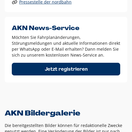
Pressestelle der nordbahn
Alle anderen Logo-Varianten dürfen nur in Ausnahmefällen
eingesetzt werden und bedürfen der vorherigen Absprache
mit der Marketingabteilung.
Diese Ausnahmen sind zum Beispiel:
AKN News-Service
weißes Logo auf anderen farbigen Hintergründen als
Möchten Sie Fahrplanänderungen,
dem AKN Blau,
Störungsmeldungen und aktuelle Informationen direkt
weißes Logo auf Fotohintergründen,
per WhatsApp oder E-Mail erhalten? Dann melden Sie
sich zu unserem kostenlosen News-Service an.
schwarzes Logo für reine Schwarz-Weiß-Umsetzungen
Um das Logo herum muss ein Schutzraum von jeweils einer
Jetzt registrieren
Höhe bzw. Breite des N aus AKN in alle Richtungen
eingehalten werden – ausgehend vom AKN Schriftzug. In
diesem Bereich dürfen keine anderen Logos, Grafikelemente
oder Ähnliches platziert werden.
AKN Bildergalerie
Die bereitgestellten Bilder können für redaktionelle Zwecke
genutzt werden. Eine Veränderung der Bilder ist nur nach