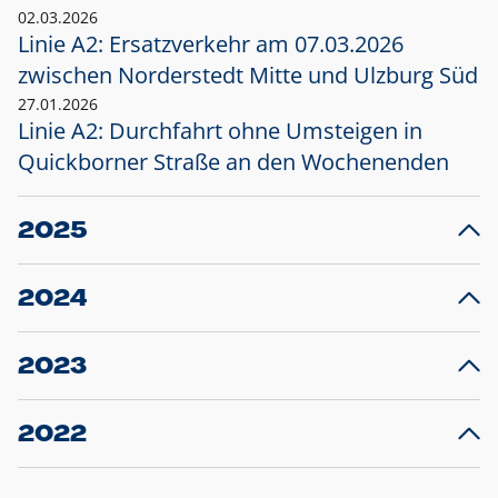
02.03.2026
Linie A2: Ersatzverkehr am 07.03.2026
zwischen Norderstedt Mitte und Ulzburg Süd
27.01.2026
Linie A2: Durchfahrt ohne Umsteigen in
Quickborner Straße an den Wochenenden
2025
23.12.2025
28
Projekt S5: Start der Bauarbeiten am
F
2024
Bahnhof Henstedt-Ulzburg im Januar 2026
10.12.2024
28
Großprojekt S5: Sperrung der Bahnstraße in
F
2023
Ellerau mit Ausweitung des Ersatzverkehrs
20.12.2023
14
Schleswig-Holstein verlängert den
A
2022
Verkehrsvertrag der AKN und bestellt den
T
22.12.2022
12
Expresszug für die Strecke Norderstedt -
Baustart S21 am 16.01.2023: Fahrplan
B