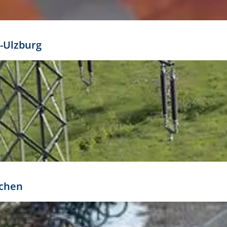
mathöhe. Daraus ergeben sich für gängige Formate
out:
-Ulzburg
r oder kleiner gesetzt werden. Dazu bedarf es jedoch
bteilung.
rchen