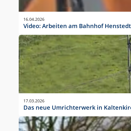
Anwendungsgröße im Layout:
Die Logohöhe beträgt 4 – 10 % der jeweiligen For
16.04.2026
folgende fest definierte Anwendungsgrößen im Lay
Video: Arbeiten am Bahnhof Henstedt
DIN A4 – 11 mm hoch (4 %)
DIN A3 – 15 mm hoch (5 %)
DIN A1 – 39 mm hoch (5 %)
DIN lang – 10 mm hoch (5 %)
1080 x 1080 px – 78 px hoch (7 %)
In Ausnahmefällen darf das Logo jedoch auch größe
stets der vorherigen Absprache mit der Marketinga
17.03.2026
Das neue Umrichterwerk in Kaltenki