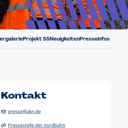
dergalerie
Projekt S5
Neuigkeiten
Presseinfos
Kontakt
presse@akn.de
Pressestelle der nordbahn