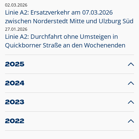
02.03.2026
Linie A2: Ersatzverkehr am 07.03.2026
zwischen Norderstedt Mitte und Ulzburg Süd
27.01.2026
Linie A2: Durchfahrt ohne Umsteigen in
Quickborner Straße an den Wochenenden
2025
23.12.2025
28
Projekt S5: Start der Bauarbeiten am
F
2024
Bahnhof Henstedt-Ulzburg im Januar 2026
10.12.2024
28
Großprojekt S5: Sperrung der Bahnstraße in
F
2023
Ellerau mit Ausweitung des Ersatzverkehrs
20.12.2023
14
Schleswig-Holstein verlängert den
A
2022
Verkehrsvertrag der AKN und bestellt den
T
22.12.2022
12
Expresszug für die Strecke Norderstedt -
Baustart S21 am 16.01.2023: Fahrplan
B