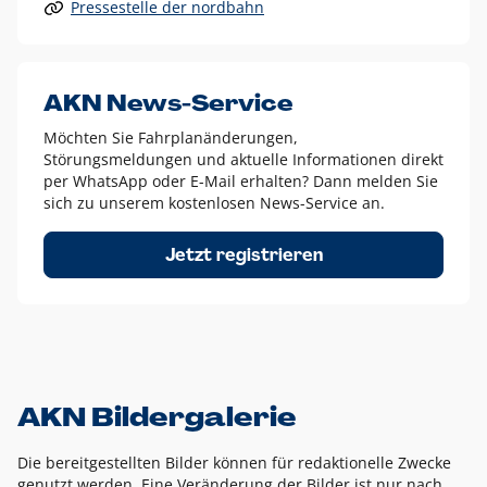
Pressestelle der nordbahn
Alle anderen Logo-Varianten dürfen nur in Ausnahmefällen
eingesetzt werden und bedürfen der vorherigen Absprache
mit der Marketingabteilung.
Diese Ausnahmen sind zum Beispiel:
AKN News-Service
weißes Logo auf anderen farbigen Hintergründen als
Möchten Sie Fahrplanänderungen,
dem AKN Blau,
Störungsmeldungen und aktuelle Informationen direkt
weißes Logo auf Fotohintergründen,
per WhatsApp oder E-Mail erhalten? Dann melden Sie
sich zu unserem kostenlosen News-Service an.
schwarzes Logo für reine Schwarz-Weiß-Umsetzungen
Um das Logo herum muss ein Schutzraum von jeweils einer
Jetzt registrieren
Höhe bzw. Breite des N aus AKN in alle Richtungen
eingehalten werden – ausgehend vom AKN Schriftzug. In
diesem Bereich dürfen keine anderen Logos, Grafikelemente
oder Ähnliches platziert werden.
AKN Bildergalerie
Die bereitgestellten Bilder können für redaktionelle Zwecke
genutzt werden. Eine Veränderung der Bilder ist nur nach